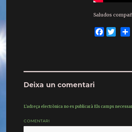
Saludos compañe
F
T
a
w
c
it
e
te
b
r
o
Deixa un comentari
o
k
L'adreça electrònica no es publicarà
Els camps necessa
COMENTARI