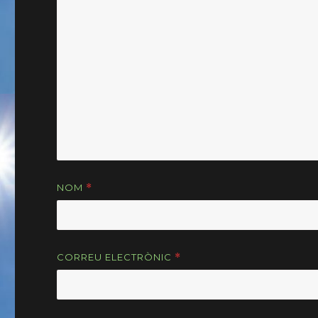
NOM
*
CORREU ELECTRÒNIC
*