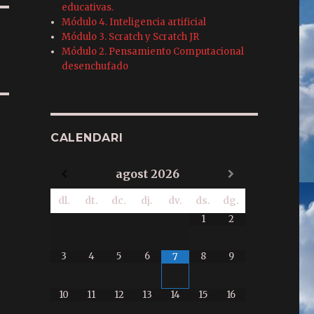
educativas.
Módulo 4. Inteligencia artificial
Módulo 3. Scratch y Scratch JR
Módulo 2. Pensamiento Computacional
desenchufado
CALENDARI
agost
2026
dl.
dt.
dc.
dj.
dv.
ds.
dg.
1
2
3
4
5
6
8
9
7
10
11
12
13
14
15
16