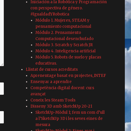
Iniciación a la Robótica y Programación
con perspectiva de género.
#IgualdadYRobotica
Módulo 1. Mujeres, STEAM y
pensamiento computacional
Módulo 2. Pensamiento
Computacional desenchufado
Módulo 3. Scratch y Scratch JR
Módulo 4. Inteligencia artificial
Módulo 5. Robots de suelo y placas
educativas.
Llistat de cursos acreditats
Aprenentage basat en projectes_INTEF
Ensenyar a aprendre
Competència digital docent: curs
avançat
Coneix les Steam Tools
Disseny 3D amb SketchUp 20-21
SketchUp-Mòdul 1; fem un com d’ull
a l’SketchUp 3D i les seves eines de
mesura
SketchUp-Mòdul 2; Eines arcs i