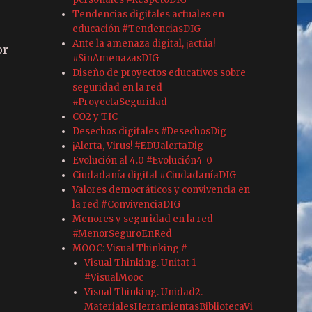
Tendencias digitales actuales en
educación #TendenciasDIG
Ante la amenaza digital, ¡actúa!
or
#SinAmenazasDIG
Diseño de proyectos educativos sobre
seguridad en la red
#ProyectaSeguridad
CO2 y TIC
Desechos digitales #DesechosDig
¡Alerta, Virus! #EDUalertaDig
Evolución al 4.0 #Evolución4_0
Ciudadanía digital #CiudadaníaDIG
Valores democráticos y convivencia en
la red #ConvivenciaDIG
Menores y seguridad en la red
#MenorSeguroEnRed
MOOC: Visual Thinking #
Visual Thinking. Unitat 1
#VisualMooc
Visual Thinking. Unidad2.
MaterialesHerramientasBibliotecaVi