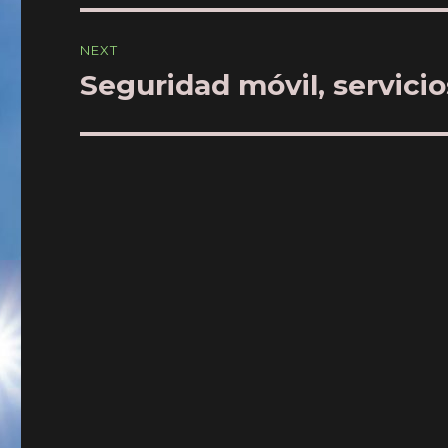
NEXT
Seguridad móvil, servicio
Next
post: