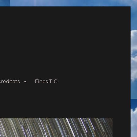
creditats
Eines TIC