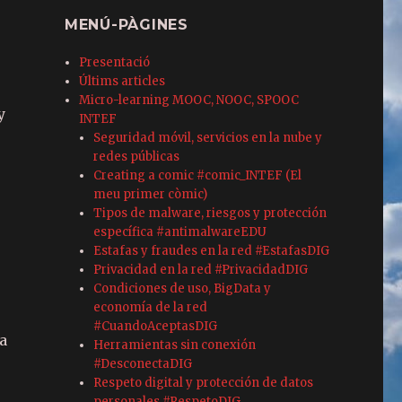
MENÚ-PÀGINES
Presentació
Últims articles
Micro-learning MOOC, NOOC, SPOOC
y
INTEF
Seguridad móvil, servicios en la nube y
redes públicas
Creating a comic #comic_INTEF (El
meu primer còmic)
Tipos de malware, riesgos y protección
específica #antimalwareEDU
Estafas y fraudes en la red #EstafasDIG
Privacidad en la red #PrivacidadDIG
.
Condiciones de uso, BigData y
economía de la red
#CuandoAceptasDIG
a
Herramientas sin conexión
#DesconectaDIG
Respeto digital y protección de datos
personales #RespetoDIG