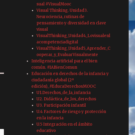
sual #VisualMooc
Visual Thinking. Unidad3.
Neurociencia, rutinas de
pensamiento y diversidad en clave
visual
VisualThinking_Unidad4_Lovisualenl
acompetenciadigital
VisualThinking_Unidad5_Aprender_C
ooperar_y_EvaluarVisualmente
Inteligencia artificial para el bien
común. #IABienComun
Educación en derechos de la infancia y
ciudadanía global (2ª
edición)_#EducaDerechosMOOC
U1.Derechos_de_la_infancia
U2. Didáctica_de_los_derechos
U3. Participación infantil
U.4 Factores de riesgo y protección
en la infancia
U.5 Integración en el ámbito
educativo