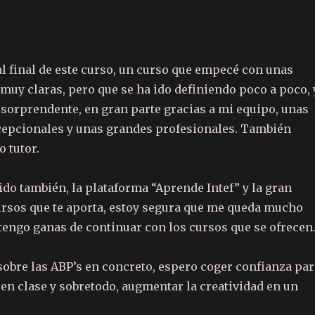
C
o
l final de este curso, un curso que empecé con unas
m
muy claras, pero que se ha ido definiendo poco a poco, 
p
o sorprendente, en gran parte gracias a mi equipo, unas
ar
epcionales y unas grandes profesionales. También
te
o tutor.
ix
do también, la plataforma “Aprende Intef” y la gran
ursos que te aporta, estoy segura que me queda mucho
tengo ganas de continuar con los cursos que se ofrecen
 sobre las ABP’s en concreto, espero coger confianza par
 en clase y sobretodo, augmentar la creatividad en un