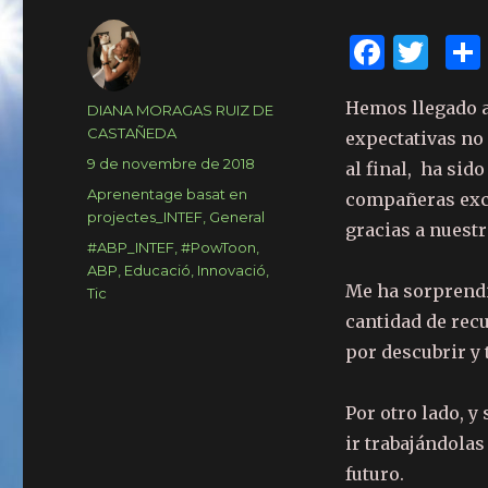
F
T
a
w
Hemos llegado a
c
it
Author
DIANA MORAGAS RUIZ DE
CASTAÑEDA
expectativas no 
e
te
Posted
9 de novembre de 2018
al final, ha sid
b
r
on
Categories
Aprenentage basat en
compañeras exc
o
projectes_INTEF
,
General
gracias a nuestr
Tags
#ABP_INTEF
,
#PowToon
,
o
ABP
,
Educació
,
Innovació
,
k
Me ha sorprendi
Tic
cantidad de rec
por descubrir y 
Por otro lado, y
ir trabajándolas
futuro.