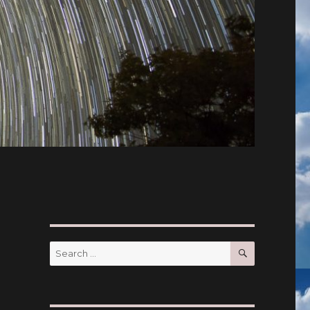
SEARCH
Search
for: