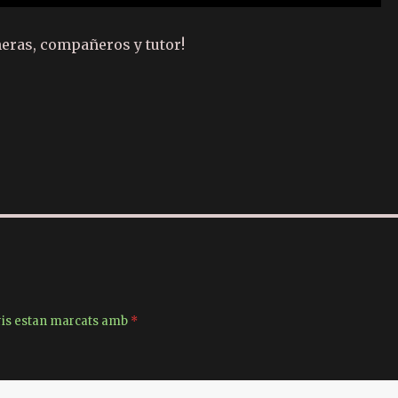
ras, compañeros y tutor!
C
o
m
p
ar
te
ix
ris estan marcats amb
*