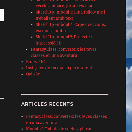
cercles, moure, girar i escalar
SketchUp -mòdul 3; Eina follow me i
treballant amb text
SketchUp -mòdul 4; Capes, seccions,
escenes i ombres
SketchUp -mòdul 5; Projecte i
impressió 3D
FantasyClass: converteix les teves
classes en una aventura
Eines TIC
Insígnies de formació permanent
Qui sóc
ARTICLES RECENTS
FantasyClass: converteix les teves classes
en una aventura
Módulo 5. Robots de suelo y placas