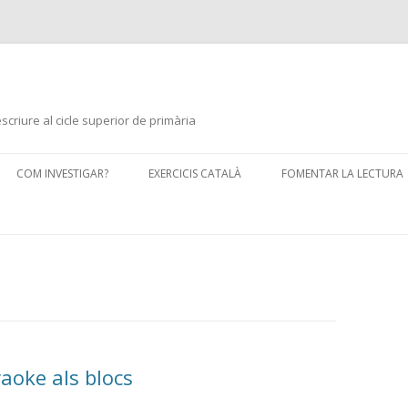
scriure al cicle superior de primària
Skip
to
COM INVESTIGAR?
EXERCICIS CATALÀ
FOMENTAR LA LECTURA
content
FORMATS PER PUBLICAR
COM PUBLICAR AL BLOC?
aoke als blocs