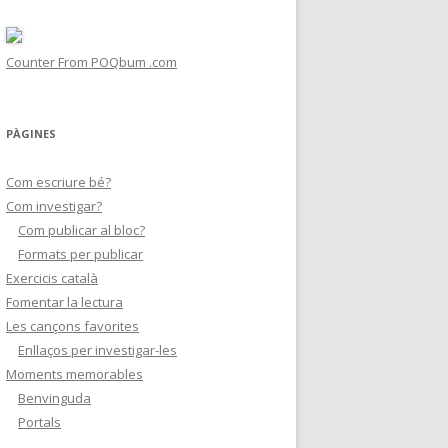
Counter From POQbum .com
PÀGINES
Com escriure bé?
Com investigar?
Com publicar al bloc?
Formats per publicar
Exercicis català
Fomentar la lectura
Les cançons favorites
Enllaços per investigar-les
Moments memorables
Benvinguda
Portals