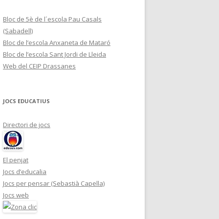
Bloc de 5è de l´escola Pau Casals
(Sabadell)
Bloc de l’escola Anxaneta de Mataró
Bloc de l’escola Sant Jordi de Lleida
Web del CEIP Drassanes
JOCS EDUCATIUS
Directori de jocs
El penjat
Jocs d’educalia
Jocs per pensar (Sebastià Capella)
Jocs web