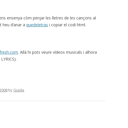
ns ensenya còm penjar les lletres de les cançons al
t heu d’anar a
quedeletras
i copiar el codi html.
fresh.com
. Allà hi pots veure vídeos musicals i alhora
a LYRICS).
 2008
by
Guida
.