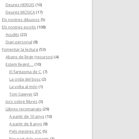
Deures HEROIS
(10)
Deures MÚSICA
(17)
Els nostres dibuixos
(5)
Els nostres escrits
(108)
Acudits
(22)
Diari personal
(8)
Fomentar la lectura
(53)
Abans de llegir (recursos)
(4)
Estem llegint….
(10)
El fantasma de C.
(7)
La crida del bosc
(2)
La volta al món
(1)
Tom Sawyer
(2)
Jocs sobre llibres
(3)
Llibres recomanats
(29)
A partir de 10 anys
(10)
A partir de 8 anys
(8)
Pels mestres d'IC
(5)
Per part dels experts
(3)