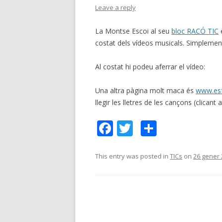
Leave a reply
La Montse Escoi al seu
bloc RACÓ TIC
e
costat dels vídeos musicals. Simplemen
Al costat hi podeu aferrar el vídeo:
Una altra pàgina molt maca és
www.es
llegir les lletres de les cançons (clicant 
F
T
C
ac
w
o
e
itt
m
This entry was posted in
TICs
on
26 gener
b
er
p
o
ar
o
te