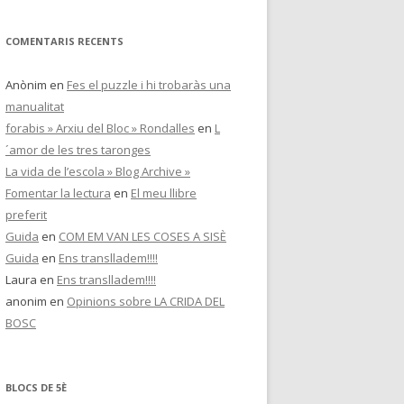
COMENTARIS RECENTS
Anònim
en
Fes el puzzle i hi trobaràs una
manualitat
forabis » Arxiu del Bloc » Rondalles
en
L
´amor de les tres taronges
La vida de l’escola » Blog Archive »
Fomentar la lectura
en
El meu llibre
preferit
Guida
en
COM EM VAN LES COSES A SISÈ
Guida
en
Ens translladem!!!!
Laura
en
Ens translladem!!!!
anonim
en
Opinions sobre LA CRIDA DEL
BOSC
BLOCS DE 5È