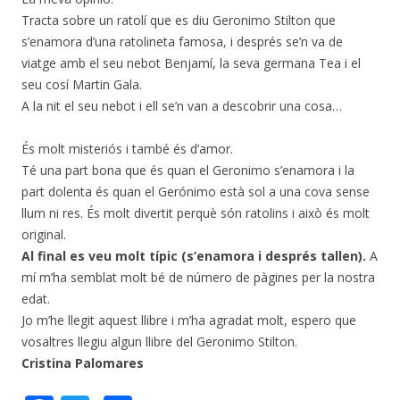
Tracta sobre un ratolí que es diu Geronimo Stilton que
s’enamora d’una ratolineta famosa, i després se’n va de
viatge amb el seu nebot Benjamí, la seva germana Tea i el
seu cosí Martin Gala.
A la nit el seu nebot i ell se’n van a descobrir una cosa…
És molt misteriós i també és d’amor.
Té una part bona que és quan el Geronimo s’enamora i la
part dolenta és quan el Gerónimo està sol a una cova sense
llum ni res. És molt divertit perquè són ratolins i això és molt
original.
Al final es veu molt típic (s’enamora i després tallen).
A
mí m’ha semblat molt bé de número de pàgines per la nostra
edat.
Jo m’he llegit aquest llibre i m’ha agradat molt, espero que
vosaltres llegiu algun llibre del Geronimo Stilton.
Cristina Palomares