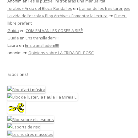
Anònim
en
Fes el puzzle i hi trobaràs una manualitat
forabis » Arxiu del Bloc » Rondalles
en
L´amor de les tres taronges
La vida de l’escola » Blog Archive » Fomentar la lectura
en
El meu
llibre preferit
Guida
en
COM EM VAN LES COSES A SISÈ
Guida
en
Ens translladem!!!!
Laura
en
Ens translladem!!!!
anonim
en
Opinions sobre LA CRIDA DEL BOSC
BLOCS DE 5È