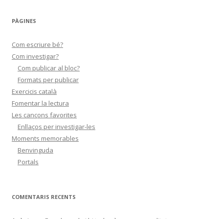
PÀGINES
Com escriure bé?
Com investigar?
Com publicar al bloc?
Formats per publicar
Exercicis català
Fomentar la lectura
Les cançons favorites
Enllaços per investigar-les
Moments memorables
Benvinguda
Portals
COMENTARIS RECENTS