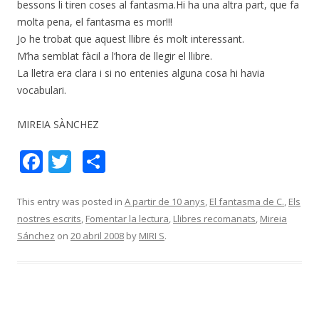
bessons li tiren coses al fantasma.Hi ha una altra part, que fa
molta pena, el fantasma es mor!!!
Jo he trobat que aquest llibre és molt interessant.
M’ha semblat fàcil a l’hora de llegir el llibre.
La lletra era clara i si no entenies alguna cosa hi havia
vocabulari.
MIREIA SÀNCHEZ
F
T
C
ac
w
o
e
itt
m
This entry was posted in
A partir de 10 anys
,
El fantasma de C.
,
Els
nostres escrits
,
Fomentar la lectura
,
Llibres recomanats
,
Mireia
b
er
p
Sánchez
on
20 abril 2008
by
MIRI S
.
o
ar
o
te
k
ix