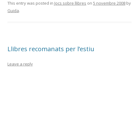
e
itt
m
This entry was posted in
Jocs sobre llibres
on
5 novembre 2008
by
Guida
.
b
er
p
o
ar
o
te
k
ix
Llibres recomanats per l’estiu
Leave a reply