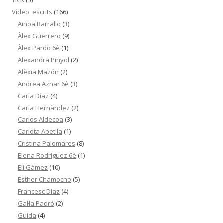
TICs
(5)
Vídeo_escrits
(166)
Ainoa Barrallo
(3)
Àlex Guerrero
(9)
Àlex Pardo 6è
(1)
Alexandra Pinyol
(2)
Alèxia Mazón
(2)
Andrea Aznar 6è
(3)
Carla Díaz
(4)
Carla Hernàndez
(2)
Carlos Aldecoa
(3)
Carlota Abetlla
(1)
Cristina Palomares
(8)
Elena Rodríguez 6è
(1)
Eli Gàmez
(10)
Esther Chamocho
(5)
Francesc Díaz
(4)
Gal·la Padró
(2)
Guida
(4)