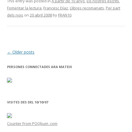
e
itt
m
This entry was posted in
A partir de 10 anys
,
Els nostres escrits
,
Fomentar la lectura
,
Francesc Díaz
,
Llibres recomanats
,
Per part
b
er
p
dels nois
on
20 abril 2008
by
FRAN10
.
o
ar
o
te
k
ix
Post
←
Older posts
navigation
PERSONES CONNECTADES ARA MATEIX
VISITES DES DEL 10/10/07
Counter From POQbum .com