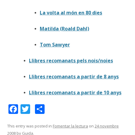
La volta al món en 80 dies
Matilda (Roald Dahl)
Tom Sawyer
Llibres recomanats pels nois/noies
Llibres recomanats a partir de 8 anys
Llibres recomanats a partir de 10 anys
F
T
C
ac
w
o
e
itt
m
This entry was posted in
Fomentar la lectura
on
24 novembre
2008
by
Guida
.