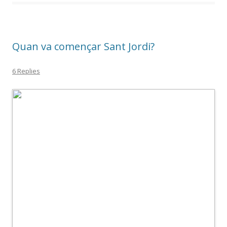
o
ar
o
te
k
ix
Quan va començar Sant Jordi?
6 Replies