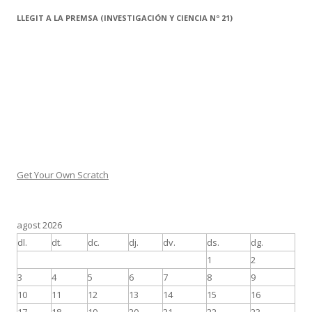
LLEGIT A LA PREMSA (INVESTIGACIÓN Y CIENCIA Nº 21)
Get Your Own Scratch
agost 2026
dl.
dt.
dc.
dj.
dv.
ds.
dg.
1
2
3
4
5
6
7
8
9
10
11
12
13
14
15
16