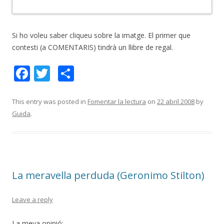
Si ho voleu saber cliqueu sobre la imatge. El primer que
contesti (a COMENTARIS) tindrà un llibre de regal.
F
T
C
ac
w
o
e
itt
m
This entry was posted in
Fomentar la lectura
on
22 abril 2008
by
Guida
.
b
er
p
o
ar
o
te
k
ix
La meravella perduda (Geronimo Stilton)
Leave a reply
La meva opinió: