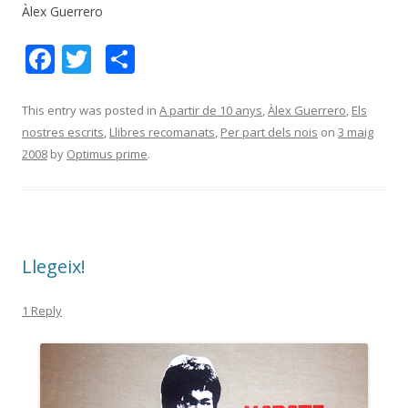
Àlex Guerrero
F
T
C
ac
w
o
e
itt
m
This entry was posted in
A partir de 10 anys
,
Àlex Guerrero
,
Els
nostres escrits
,
Llibres recomanats
,
Per part dels nois
on
3 maig
b
er
p
2008
by
Optimus prime
.
o
ar
o
te
k
ix
Llegeix!
1 Reply