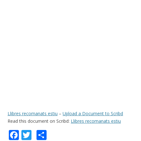
Llibres recomanats estiu
–
Upload a Document to Scribd
Read this document on Scribd:
Llibres recomanats estiu
F
T
C