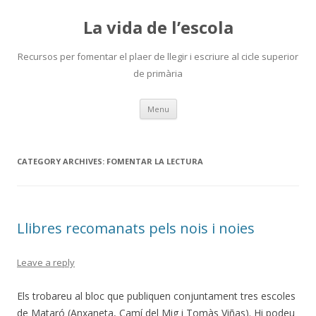
La vida de l’escola
Recursos per fomentar el plaer de llegir i escriure al cicle superior
de primària
Skip
Menu
to
content
CATEGORY ARCHIVES:
FOMENTAR LA LECTURA
Llibres recomanats pels nois i noies
Leave a reply
Els trobareu al bloc que publiquen conjuntament tres escoles
de Mataró (Anxaneta, Camí del Mig i Tomàs Viñas). Hi podeu