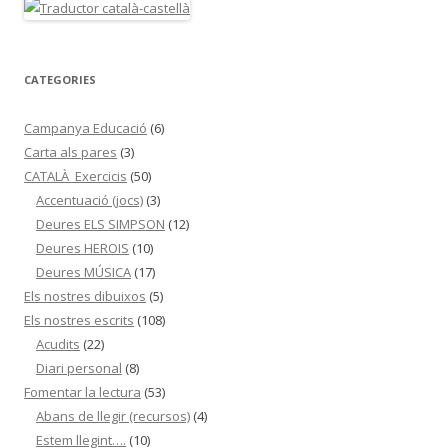
CATEGORIES
Campanya Educació
(6)
Carta als pares
(3)
CATALÀ_Exercicis
(50)
Accentuació (jocs)
(3)
Deures ELS SIMPSON
(12)
Deures HEROIS
(10)
Deures MÚSICA
(17)
Els nostres dibuixos
(5)
Els nostres escrits
(108)
Acudits
(22)
Diari personal
(8)
Fomentar la lectura
(53)
Abans de llegir (recursos)
(4)
Estem llegint….
(10)