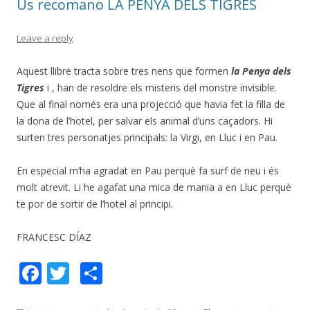
Us recomano LA PENYA DELS TIGRES
Leave a reply
Aquest llibre tracta sobre tres nens que formen
la Penya dels
Tigres
i , han de resoldre els misteris del monstre invisible.
Que al final només era una projecció que havia fet la filla de
la dona de l’hotel, per salvar els animal d’uns caçadors. Hi
surten tres personatjes principals: la Virgi, en Lluc i en Pau.
En especial m’ha agradat en Pau perquè fa surf de neu i és
molt atrevit. Li he agafat una mica de mania a en Lluc perquè
te por de sortir de l’hotel al principi.
FRANCESC DÍAZ
F
T
C
ac
w
o