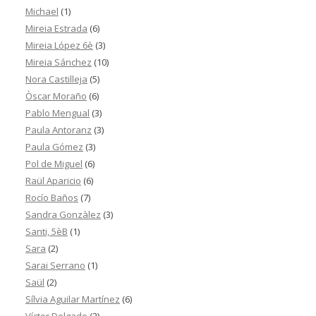
Michael
(1)
Mireia Estrada
(6)
Mireia López 6è
(3)
Mireia Sánchez
(10)
Nora Castilleja
(5)
Òscar Moraño
(6)
Pablo Mengual
(3)
Paula Antoranz
(3)
Paula Gómez
(3)
Pol de Miguel
(6)
Raül Aparicio
(6)
Rocío Baños
(7)
Sandra Gonzàlez
(3)
Santi, 5èB
(1)
Sara
(2)
Sarai Serrano
(1)
Saül
(2)
Sílvia Aguilar Martínez
(6)