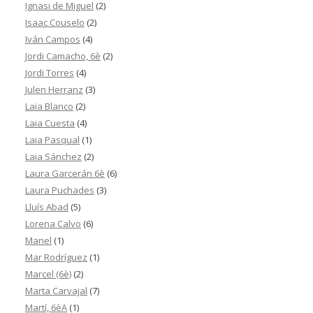
Ignasi de Miguel
(2)
Isaac Couselo
(2)
Iván Campos
(4)
Jordi Camacho, 6è
(2)
Jordi Torres
(4)
Julen Herranz
(3)
Laia Blanco
(2)
Laia Cuesta
(4)
Laia Pasqual
(1)
Laia Sánchez
(2)
Laura Garcerán 6è
(6)
Laura Puchades
(3)
Lluís Abad
(5)
Lorena Calvo
(6)
Manel
(1)
Mar Rodríguez
(1)
Marcel (6è)
(2)
Marta Carvajal
(7)
Martí, 6èA
(1)