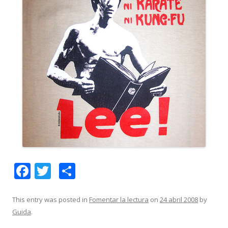
F
T
C
ac
w
o
e
itt
m
This entry was posted in
Fomentar la lectura
on
24 abril 2008
by
Guida
.
b
er
p