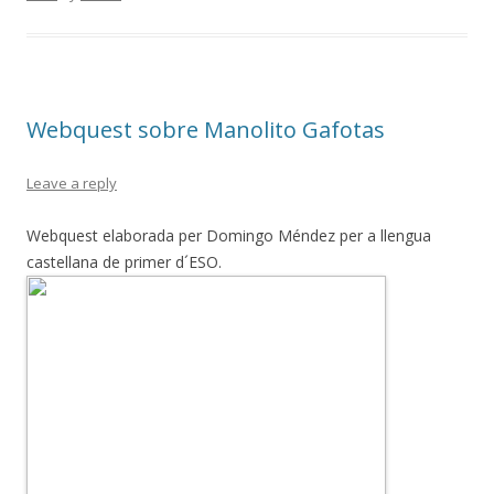
b
er
p
o
ar
o
te
k
ix
Webquest sobre Manolito Gafotas
Leave a reply
Webquest elaborada per Domingo Méndez per a llengua
castellana de primer d´ESO.