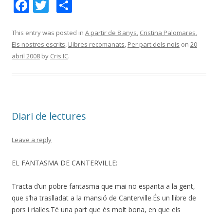
F
T
C
ac
w
o
e
itt
m
This entry was posted in
A partir de 8 anys
,
Cristina Palomares
,
Els nostres escrits
,
Llibres recomanats
,
Per part dels nois
on
20
b
er
p
abril 2008
by
Cris IC
.
o
ar
o
te
k
ix
Diari de lectures
Leave a reply
EL FANTASMA DE CANTERVILLE:
Tracta d’un pobre fantasma que mai no espanta a la gent,
que s’ha traslladat a la mansió de Canterville.És un llibre de
pors i rialles.Té una part que és molt bona, en que els