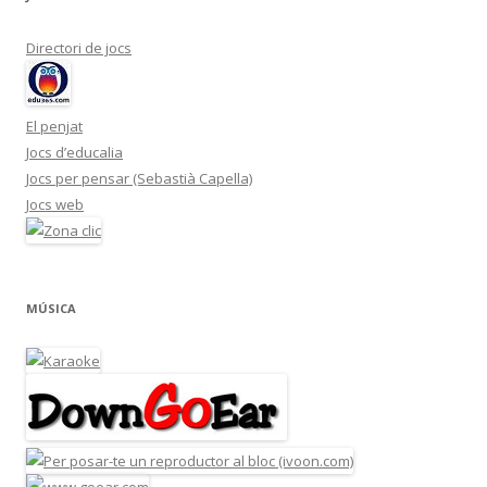
Directori de jocs
El penjat
Jocs d’educalia
Jocs per pensar (Sebastià Capella)
Jocs web
MÚSICA