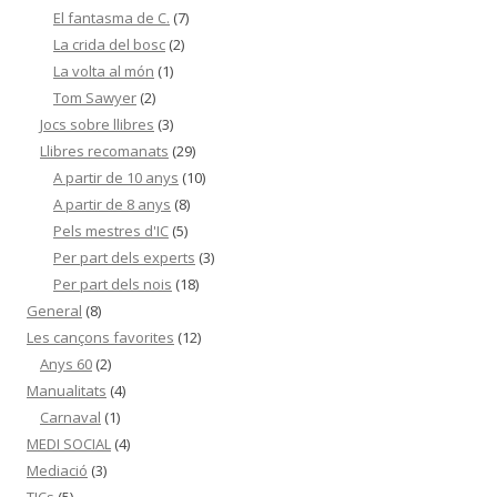
El fantasma de C.
(7)
La crida del bosc
(2)
La volta al món
(1)
Tom Sawyer
(2)
Jocs sobre llibres
(3)
Llibres recomanats
(29)
A partir de 10 anys
(10)
A partir de 8 anys
(8)
Pels mestres d'IC
(5)
Per part dels experts
(3)
Per part dels nois
(18)
General
(8)
Les cançons favorites
(12)
Anys 60
(2)
Manualitats
(4)
Carnaval
(1)
MEDI SOCIAL
(4)
Mediació
(3)