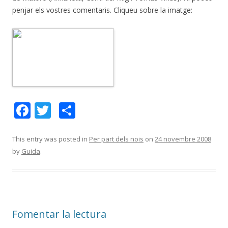
penjar els vostres comentaris. Cliqueu sobre la imatge:
F
T
C
ac
w
o
e
itt
m
This entry was posted in
Per part dels nois
on
24 novembre 2008
by
Guida
.
b
er
p
o
ar
o
te
k
ix
Fomentar la lectura