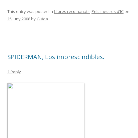
ac
w
o
e
itt
m
This entry was posted in
Llibres recomanats
,
Pels mestres d'IC
on
15 juny 2008
by
Guida
.
b
er
p
o
ar
o
te
k
ix
SPIDERMAN, Los imprescindibles.
1 Reply