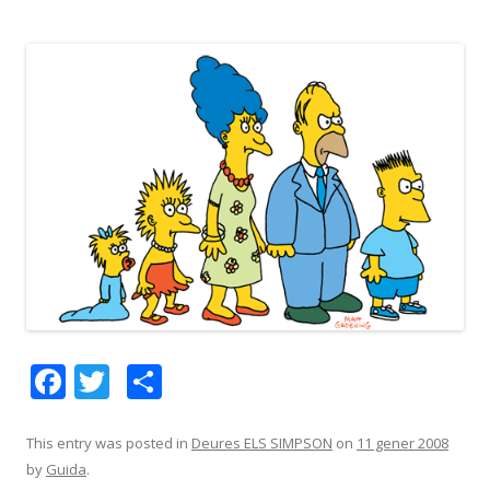
F
T
C
ac
w
o
e
itt
m
This entry was posted in
Deures ELS SIMPSON
on
11 gener 2008
by
Guida
.
b
er
p