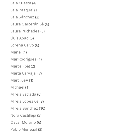
Laia Cuesta
(4)
Laia Pasqual
(1)
Laia Sánchez
(2)
Laura Garcerán 6è
(6)
Laura Puchades
(3)
Lluís Abad
(5)
Lorena Calvo
(6)
Manel
(1)
Mar Rodríguez
(1)
Marcel (6è)
(2)
Marta Carvajal
(7)
Martí, 6èA
(1)
Michael
(1)
Mireia Estrada
(6)
Mireia López 6è
(3)
Mireia Sánchez
(10)
Nora Castilleja
(5)
Òscar Moraño
(6)
Pablo Mengual
(3)