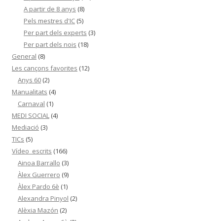
A partir de 8 anys
(8)
Pels mestres d'IC
(5)
Per part dels experts
(3)
Per part dels nois
(18)
General
(8)
Les cançons favorites
(12)
Anys 60
(2)
Manualitats
(4)
Carnaval
(1)
MEDI SOCIAL
(4)
Mediació
(3)
TICs
(5)
Vídeo_escrits
(166)
Ainoa Barrallo
(3)
Àlex Guerrero
(9)
Àlex Pardo 6è
(1)
Alexandra Pinyol
(2)
Alèxia Mazón
(2)