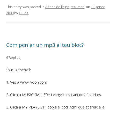
ac
w
o
e
itt
m
This entry was posted in
Abans de llegir (recursos)
on
11 gener
2008
by
Guida
.
b
er
p
o
ar
o
te
k
ix
Com penjar un mp3 al teu bloc?
6 Replies
És molt senzill:
1. Vés a www.ivoon.com
2. Clica a MUSIC GALLERY i elegeix les cançons favorites.
3. Clica a MY PLAYLIST i copia el codi html que apareix allà.