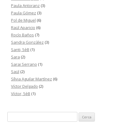
Paula Antoranz
(3)
Paula Gómez
(3)
Pol de Miguel
(6)
Raül Aparicio
(6)
Rocío Baños
(7)
Sandra Gonzàlez
(3)
Santi, 5èB
(1)
Sara
(2)
Sarai Serrano
(1)
Saül
(2)
Sílvia Aguilar Martínez
(6)
Víctor Delgado
(2)
Víctor, 5èB
(1)
C
e
r