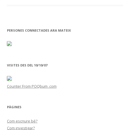
o
ar
o
te
k
ix
PERSONES CONNECTADES ARA MATEIX
VISITES DES DEL 10/10/07
Counter From POQbum .com
PÀGINES
Com escriure bé?
Com investigar?