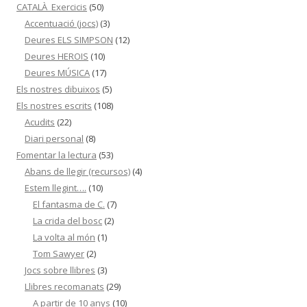
CATALÀ_Exercicis
(50)
Accentuació (jocs)
(3)
Deures ELS SIMPSON
(12)
Deures HEROIS
(10)
Deures MÚSICA
(17)
Els nostres dibuixos
(5)
Els nostres escrits
(108)
Acudits
(22)
Diari personal
(8)
Fomentar la lectura
(53)
Abans de llegir (recursos)
(4)
Estem llegint….
(10)
El fantasma de C.
(7)
La crida del bosc
(2)
La volta al món
(1)
Tom Sawyer
(2)
Jocs sobre llibres
(3)
Llibres recomanats
(29)
A partir de 10 anys
(10)