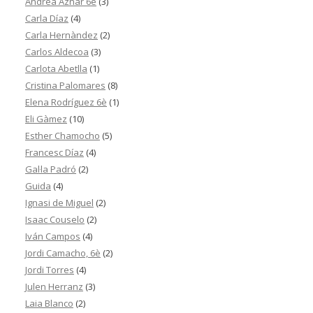
Andrea Aznar 6è
(3)
Carla Díaz
(4)
Carla Hernàndez
(2)
Carlos Aldecoa
(3)
Carlota Abetlla
(1)
Cristina Palomares
(8)
Elena Rodríguez 6è
(1)
Eli Gàmez
(10)
Esther Chamocho
(5)
Francesc Díaz
(4)
Gal·la Padró
(2)
Guida
(4)
Ignasi de Miguel
(2)
Isaac Couselo
(2)
Iván Campos
(4)
Jordi Camacho, 6è
(2)
Jordi Torres
(4)
Julen Herranz
(3)
Laia Blanco
(2)