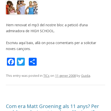
Hem renovat el mp3 del nostre bloc a petició d’una
admiradora de HIGH SCHOOL.
Escriviu aquí baix, allà on posa comentaris per a solicitar
noves cançons.
F
T
C
ac
w
o
e
itt
m
This entry was posted in
TICs
on
11 gener 2008
by
Guida
.
b
er
p
o
ar
o
te
Com era Matt Groening als 11 anys? Per
k
ix