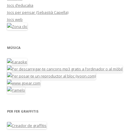
Jocs d’educalia
Jocs per pensar (Sebastià Capella)
Jocs web
MÚSICA
PER FER GRAFFITIS