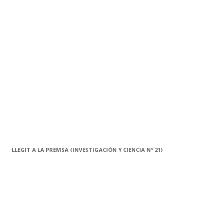
c
a
:
LLEGIT A LA PREMSA (INVESTIGACIÓN Y CIENCIA Nº 21)