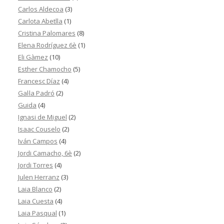
Carlos Aldecoa
(3)
Carlota Abetlla
(1)
Cristina Palomares
(8)
Elena Rodríguez 6è
(1)
Eli Gàmez
(10)
Esther Chamocho
(5)
Francesc Díaz
(4)
Gal·la Padró
(2)
Guida
(4)
Ignasi de Miguel
(2)
Isaac Couselo
(2)
Iván Campos
(4)
Jordi Camacho, 6è
(2)
Jordi Torres
(4)
Julen Herranz
(3)
Laia Blanco
(2)
Laia Cuesta
(4)
Laia Pasqual
(1)