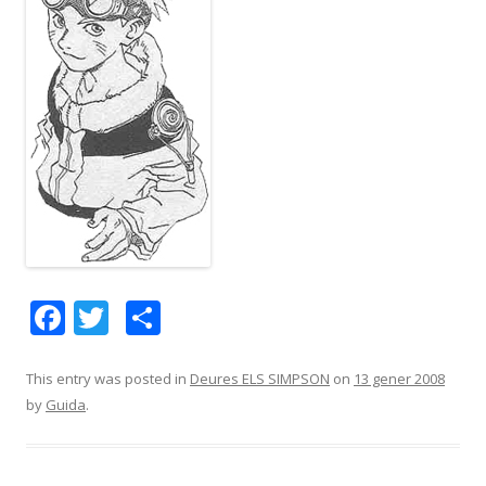
F
T
C
ac
w
o
e
itt
m
This entry was posted in
Deures ELS SIMPSON
on
13 gener 2008
by
Guida
.
b
er
p
o
ar