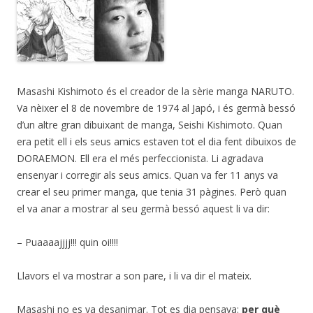
Masashi Kishimoto és el creador de la sèrie manga NARUTO.
Va nèixer el 8 de novembre de 1974 al Japó, i és germà bessó
d’un altre gran dibuixant de manga, Seishi Kishimoto. Quan
era petit ell i els seus amics estaven tot el dia fent dibuixos de
DORAEMON. Ell era el més perfeccionista. Li agradava
ensenyar i corregir als seus amics. Quan va fer 11 anys va
crear el seu primer manga, que tenia 31 pàgines. Però quan
el va anar a mostrar al seu germà bessó aquest li va dir:
– Puaaaajjjj!!! quin oi!!!!
Llavors el va mostrar a son pare, i li va dir el mateix.
Masashi no es va desanimar. Tot es dia pensava:
per què