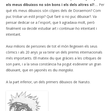
els meus dibuixos no són bons i els dels altres sí?
…. Per
què els meus dibuixos són còpies dels de Doraemon? Com
puc trobar un estil propi? Què faré si no puc dibuixar?. Va
pensar dedicar-se a l´esport, que li agradava molt, però
finalment va decidir estudiar art i continuar-ho intentant i
intentant.
Avui milions de persones de tot el món llegeixen els seus
còmics i als 20 anys ja va tenir un dels premis internacionals
més importants. Ell mateix diu que gràcies a les crítiques de
son pare, i a la seva constància ha pogut esdevenir un gran
dibuixant, que en japonès es diu
mangaka
.
A la part inferior, un dels primers dibuixos de Naruto.