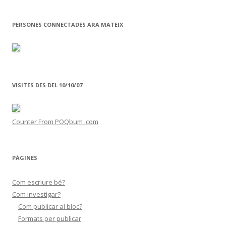
o
te
k
ix
PERSONES CONNECTADES ARA MATEIX
VISITES DES DEL 10/10/07
Counter From POQbum .com
PÀGINES
Com escriure bé?
Com investigar?
Com publicar al bloc?
Formats per publicar