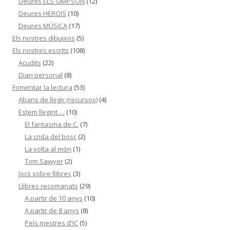
Deures ELS SIMPSON
(12)
Deures HEROIS
(10)
Deures MÚSICA
(17)
Els nostres dibuixos
(5)
Els nostres escrits
(108)
Acudits
(22)
Diari personal
(8)
Fomentar la lectura
(53)
Abans de llegir (recursos)
(4)
Estem llegint….
(10)
El fantasma de C.
(7)
La crida del bosc
(2)
La volta al món
(1)
Tom Sawyer
(2)
Jocs sobre llibres
(3)
Llibres recomanats
(29)
A partir de 10 anys
(10)
A partir de 8 anys
(8)
Pels mestres d'IC
(5)