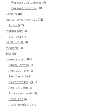
Per part dels experts
(3)
Per part dels nois
(18)
General
(8)
Les cançons favorites
(12)
Anys 60
(2)
Manualitats
(4)
Carnaval
(1)
MEDI SOCIAL
(4)
Mediació
(3)
TICs
(5)
Vídeo_escrits
(166)
Ainoa Barrallo
(3)
Àlex Guerrero
(9)
Àlex Pardo 6è
(1)
Alexandra Pinyol
(2)
Alèxia Mazón
(2)
Andrea Aznar 6è
(3)
Carla Díaz
(4)
Carla Hernàndez
(2)