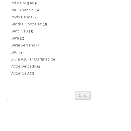
Pol de Miguel
(6)
Raül Aparicio
(6)
Rocío Baños
(7)
Sandra Gonzàlez
(3)
Santi, 5èB
(1)
Sara
(2)
Sarai Serrano
(1)
Saül
(2)
Sílvia Aguilar Martínez
(6)
Víctor Delgado
(2)
Víctor, 5èB
(1)
C
e
r
c
a
: