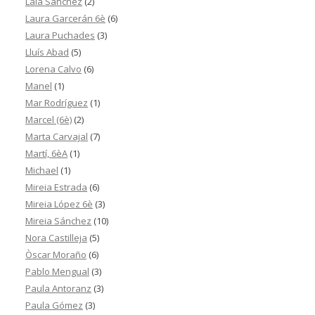
Laia Sánchez
(2)
Laura Garcerán 6è
(6)
Laura Puchades
(3)
Lluís Abad
(5)
Lorena Calvo
(6)
Manel
(1)
Mar Rodríguez
(1)
Marcel (6è)
(2)
Marta Carvajal
(7)
Martí, 6èA
(1)
Michael
(1)
Mireia Estrada
(6)
Mireia López 6è
(3)
Mireia Sánchez
(10)
Nora Castilleja
(5)
Òscar Moraño
(6)
Pablo Mengual
(3)
Paula Antoranz
(3)
Paula Gómez
(3)