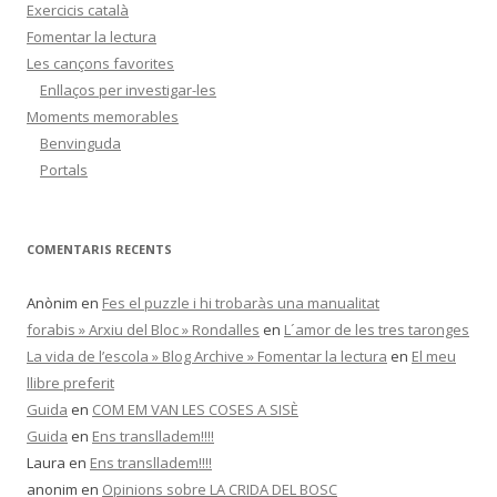
Exercicis català
Fomentar la lectura
Les cançons favorites
Enllaços per investigar-les
Moments memorables
Benvinguda
Portals
COMENTARIS RECENTS
Anònim
en
Fes el puzzle i hi trobaràs una manualitat
forabis » Arxiu del Bloc » Rondalles
en
L´amor de les tres taronges
La vida de l’escola » Blog Archive » Fomentar la lectura
en
El meu
llibre preferit
Guida
en
COM EM VAN LES COSES A SISÈ
Guida
en
Ens translladem!!!!
Laura
en
Ens translladem!!!!
anonim
en
Opinions sobre LA CRIDA DEL BOSC