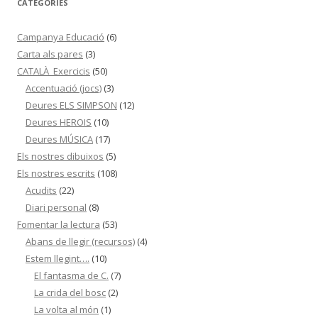
CATEGORIES
Campanya Educació
(6)
Carta als pares
(3)
CATALÀ_Exercicis
(50)
Accentuació (jocs)
(3)
Deures ELS SIMPSON
(12)
Deures HEROIS
(10)
Deures MÚSICA
(17)
Els nostres dibuixos
(5)
Els nostres escrits
(108)
Acudits
(22)
Diari personal
(8)
Fomentar la lectura
(53)
Abans de llegir (recursos)
(4)
Estem llegint….
(10)
El fantasma de C.
(7)
La crida del bosc
(2)
La volta al món
(1)