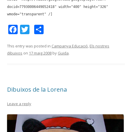
docid=77930006449052418" width="400" height="326"
wmode="transparent" /]
F
T
C
ac
w
o
e
itt
m
This entry was posted in
Campanya Educació
,
Els nostres
dibuixos
on
17 maig 2008
by
Guida
.
b
er
p
o
ar
o
te
k
ix
Dibuixos de la Lorena
Leave a reply