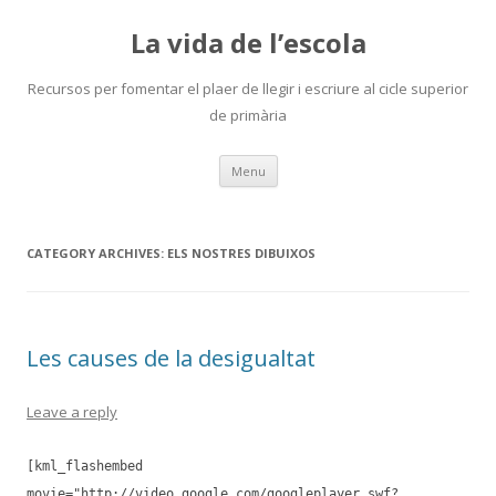
La vida de l’escola
Recursos per fomentar el plaer de llegir i escriure al cicle superior
de primària
Skip
Menu
to
content
CATEGORY ARCHIVES:
ELS NOSTRES DIBUIXOS
Les causes de la desigualtat
Leave a reply
[kml_flashembed
movie="http://video.google.com/googleplayer.swf?