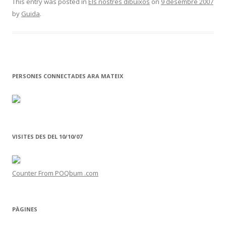
e
itt
m
This entry was posted in
Els nostres dibuixos
on
9 desembre 2007
by
Guida
.
b
er
p
o
ar
o
te
k
ix
PERSONES CONNECTADES ARA MATEIX
VISITES DES DEL 10/10/07
Counter From POQbum .com
PÀGINES