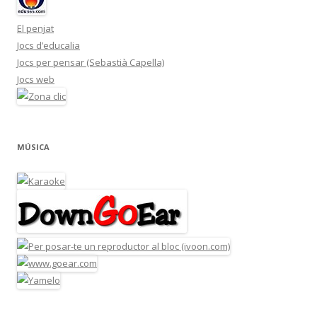
El penjat
Jocs d’educalia
Jocs per pensar (Sebastià Capella)
Jocs web
MÚSICA