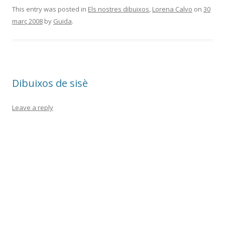
e
itt
m
This entry was posted in
Els nostres dibuixos
,
Lorena Calvo
on
30
març 2008
by
Guida
.
b
er
p
o
ar
o
te
k
ix
Dibuixos de sisè
Leave a reply