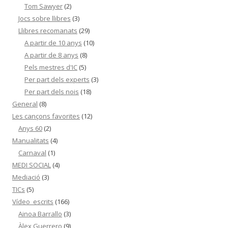
Tom Sawyer
(2)
Jocs sobre llibres
(3)
Llibres recomanats
(29)
A partir de 10 anys
(10)
A partir de 8 anys
(8)
Pels mestres d'IC
(5)
Per part dels experts
(3)
Per part dels nois
(18)
General
(8)
Les cançons favorites
(12)
Anys 60
(2)
Manualitats
(4)
Carnaval
(1)
MEDI SOCIAL
(4)
Mediació
(3)
TICs
(5)
Vídeo_escrits
(166)
Ainoa Barrallo
(3)
Àlex Guerrero
(9)