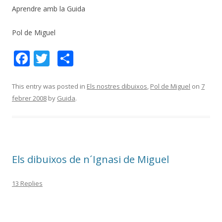
Aprendre amb la Guida
Pol de Miguel
F
T
C
ac
w
o
e
itt
m
This entry was posted in
Els nostres dibuixos
,
Pol de Miguel
on
7
febrer 2008
by
Guida
.
b
er
p
o
ar
o
te
k
ix
Els dibuixos de n´Ignasi de Miguel
13 Replies