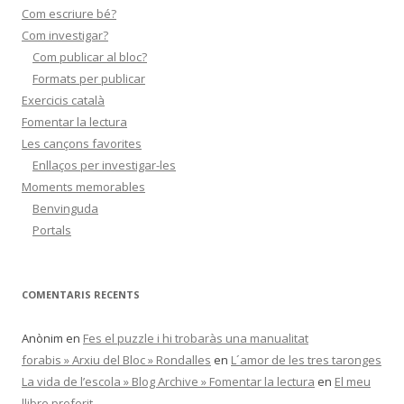
Com escriure bé?
Com investigar?
Com publicar al bloc?
Formats per publicar
Exercicis català
Fomentar la lectura
Les cançons favorites
Enllaços per investigar-les
Moments memorables
Benvinguda
Portals
COMENTARIS RECENTS
Anònim
en
Fes el puzzle i hi trobaràs una manualitat
forabis » Arxiu del Bloc » Rondalles
en
L´amor de les tres taronges
La vida de l’escola » Blog Archive » Fomentar la lectura
en
El meu
llibre preferit