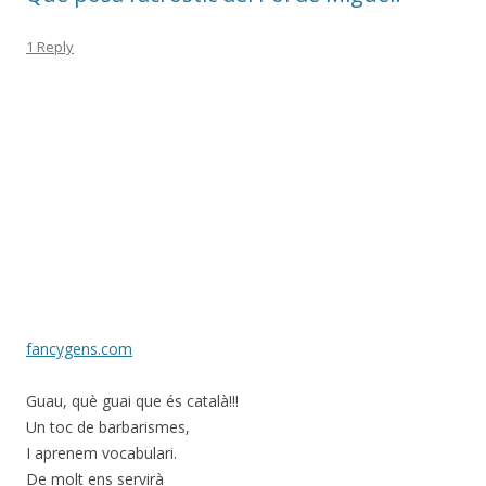
1 Reply
fancygens.com
Guau, què guai que és català!!!
Un toc de barbarismes,
I aprenem vocabulari.
De molt ens servirà