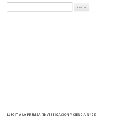
C
e
r
c
a
:
LLEGIT A LA PREMSA (INVESTIGACIÓN Y CIENCIA Nº 21)