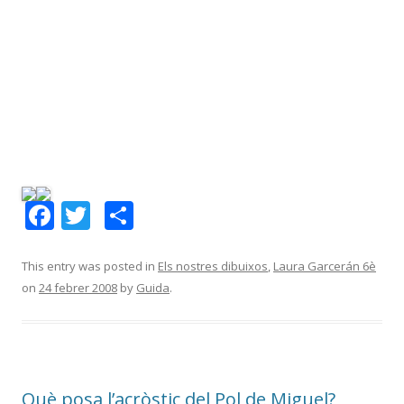
F
T
C
ac
w
o
e
itt
m
This entry was posted in
Els nostres dibuixos
,
Laura Garcerán 6è
on
24 febrer 2008
by
Guida
.
b
er
p
o
ar
o
te
k
ix
Què posa l’acròstic del Pol de Miguel?