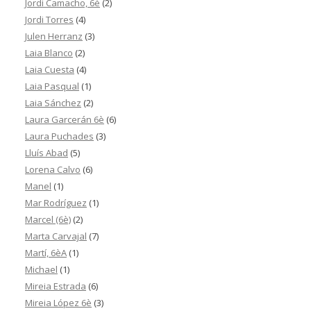
Jordi Camacho, 6è
(2)
Jordi Torres
(4)
Julen Herranz
(3)
Laia Blanco
(2)
Laia Cuesta
(4)
Laia Pasqual
(1)
Laia Sánchez
(2)
Laura Garcerán 6è
(6)
Laura Puchades
(3)
Lluís Abad
(5)
Lorena Calvo
(6)
Manel
(1)
Mar Rodríguez
(1)
Marcel (6è)
(2)
Marta Carvajal
(7)
Martí, 6èA
(1)
Michael
(1)
Mireia Estrada
(6)
Mireia López 6è
(3)