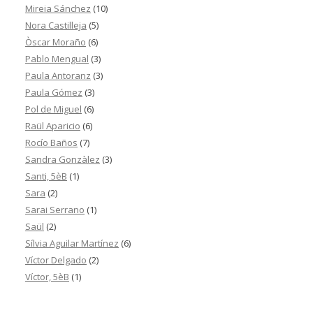
Mireia Sánchez
(10)
Nora Castilleja
(5)
Òscar Moraño
(6)
Pablo Mengual
(3)
Paula Antoranz
(3)
Paula Gómez
(3)
Pol de Miguel
(6)
Raül Aparicio
(6)
Rocío Baños
(7)
Sandra Gonzàlez
(3)
Santi, 5èB
(1)
Sara
(2)
Sarai Serrano
(1)
Saül
(2)
Sílvia Aguilar Martínez
(6)
Víctor Delgado
(2)
Víctor, 5èB
(1)