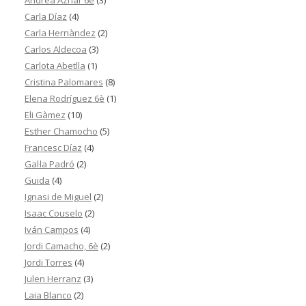
Andrea Aznar 6è
(3)
Carla Díaz
(4)
Carla Hernàndez
(2)
Carlos Aldecoa
(3)
Carlota Abetlla
(1)
Cristina Palomares
(8)
Elena Rodríguez 6è
(1)
Eli Gàmez
(10)
Esther Chamocho
(5)
Francesc Díaz
(4)
Gal·la Padró
(2)
Guida
(4)
Ignasi de Miguel
(2)
Isaac Couselo
(2)
Iván Campos
(4)
Jordi Camacho, 6è
(2)
Jordi Torres
(4)
Julen Herranz
(3)
Laia Blanco
(2)