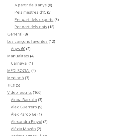
A partir de 8 anys
(8)
Pels mestres d'IC
(5)
Per part dels experts
(3)
Per part dels nois
(18)
General
(8)
Les cançons favorites
(12)
Anys 60
(2)
Manualitats
(4)
Carnaval
(1)
MEDI SOCIAL
(4)
Mediació
(3)
TICs
(5)
Vídeo_escrits
(166)
Ainoa Barrallo
(3)
Àlex Guerrero
(9)
Àlex Pardo 6è
(1)
Alexandra Pinyol
(2)
Alèxia Mazón
(2)