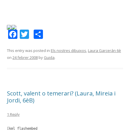
F
T
C
ac
w
o
e
itt
m
This entry was posted in
Els nostres dibuixos
,
Laura Garcerán 6è
on
24 febrer 2008
by
Guida
.
b
er
p
o
ar
o
te
k
ix
Scott, valent o temerari? (Laura, Mireia i
Jordi, 6èB)
1 Reply
[kml_flashembed