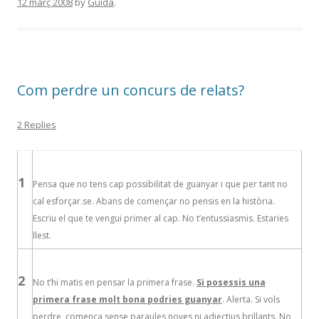
12 març 2008
by
Guida
.
b
er
p
o
ar
o
te
k
ix
Com perdre un concurs de relats?
2 Replies
1
Pensa que no tens cap possibilitat de guanyar i que per tant no
cal esforçar.se. Abans de començar no pensis en la història.
Escriu el que te vengui primer al cap. No t’entussiasmis. Estaries
llest.
2
No t’hi matis en pensar la primera frase.
Si posessis una
primera frase molt bona podries guanyar
. Alerta. Si vols
perdre, comença sense paraules noves ni adjectius brillants. No