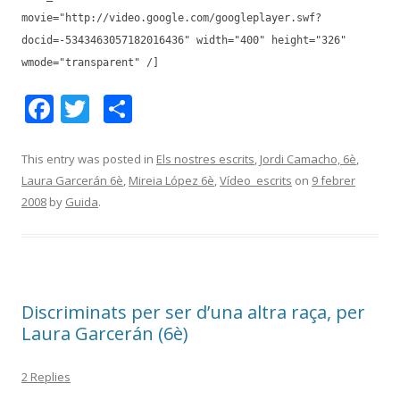
movie="http://video.google.com/googleplayer.swf?
docid=-5343463057182016436" width="400" height="326"
wmode="transparent" /]
F
T
C
ac
w
o
e
itt
m
This entry was posted in
Els nostres escrits
,
Jordi Camacho, 6è
,
Laura Garcerán 6è
,
Mireia López 6è
,
Vídeo_escrits
on
9 febrer
b
er
p
2008
by
Guida
.
o
ar
o
te
k
ix
Discriminats per ser d’una altra raça, per
Laura Garcerán (6è)
2 Replies