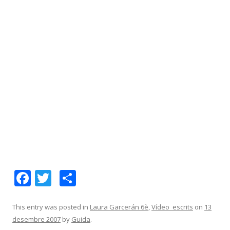
F
T
C
ac
w
o
e
itt
m
This entry was posted in
Laura Garcerán 6è
,
Vídeo_escrits
on
13
desembre 2007
by
Guida
.
b
er
p