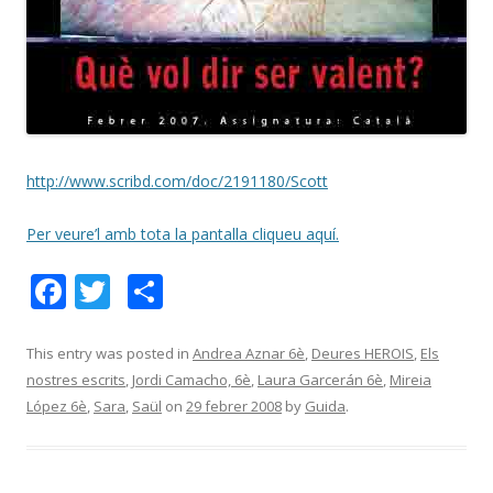
http://www.scribd.com/doc/2191180/Scott
Per veure’l amb tota la pantalla cliqueu aquí.
F
T
C
ac
w
o
e
itt
m
This entry was posted in
Andrea Aznar 6è
,
Deures HEROIS
,
Els
nostres escrits
,
Jordi Camacho, 6è
,
Laura Garcerán 6è
,
Mireia
b
er
p
López 6è
,
Sara
,
Saül
on
29 febrer 2008
by
Guida
.
o
ar
o
te