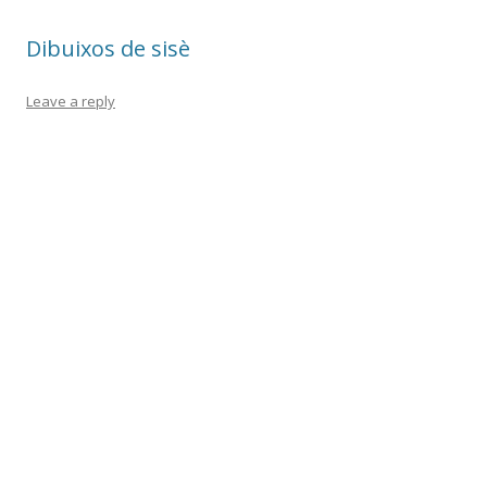
k
ix
Dibuixos de sisè
Leave a reply