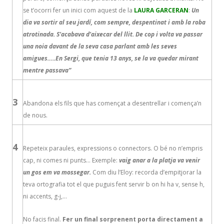
se t’ocorri fer un inici com aquest de la
LAURA GARCERAN
:
Un
dia va sortir al seu jardí, com sempre, despentinat i amb la roba
atrotinada. S’acabava d’aixecar del llit. De cop i volta va passar
una noia davant de la seva casa parlant amb les seves
amigues…..En Sergi, que tenia 13 anys, se la va quedar mirant
mentre passava”
3
Abandona els fils que has començat a desentrellar i comença’n
de nous.
4
Repeteix paraules, expressions o connectors. O bé no n’empris
cap, ni comes ni punts… Exemple:
vaig anar a la platja va venir
un gos em va mossegar.
Com diu l’Eloy: recorda d’empitjorar la
teva ortografia tot el que puguis fent servir b on hi ha v, sense h,
ni accents, g-j,…
No facis final.
Fer un final sorprenent porta directament a