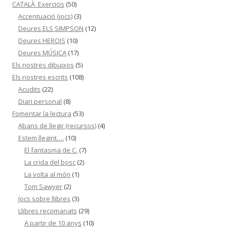
CATALÀ_Exercicis
(50)
Accentuació (jocs)
(3)
Deures ELS SIMPSON
(12)
Deures HEROIS
(10)
Deures MÚSICA
(17)
Els nostres dibuixos
(5)
Els nostres escrits
(108)
Acudits
(22)
Diari personal
(8)
Fomentar la lectura
(53)
Abans de llegir (recursos)
(4)
Estem llegint….
(10)
El fantasma de C.
(7)
La crida del bosc
(2)
La volta al món
(1)
Tom Sawyer
(2)
Jocs sobre llibres
(3)
Llibres recomanats
(29)
A partir de 10 anys
(10)