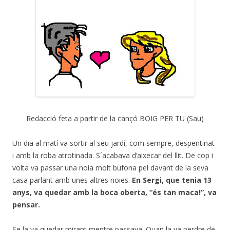
Redacció feta a partir de la cançó BOIG PER TU (Sau)
Un dia al matí va sortir al seu jardí, com sempre, despentinat
i amb la roba atrotinada. S´acabava d’aixecar del llit. De cop i
volta va passar una noia molt bufona pel davant de la seva
casa parlant amb unes altres noies.
En Sergi, que tenia 13
anys, va quedar amb la boca oberta, “és tan maca!”, va
pensar.
Se la va quedar mirant mentre passava. Quan la va perdre de