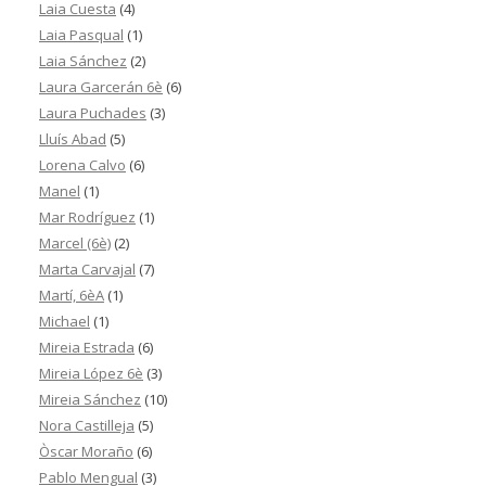
Laia Cuesta
(4)
Laia Pasqual
(1)
Laia Sánchez
(2)
Laura Garcerán 6è
(6)
Laura Puchades
(3)
Lluís Abad
(5)
Lorena Calvo
(6)
Manel
(1)
Mar Rodríguez
(1)
Marcel (6è)
(2)
Marta Carvajal
(7)
Martí, 6èA
(1)
Michael
(1)
Mireia Estrada
(6)
Mireia López 6è
(3)
Mireia Sánchez
(10)
Nora Castilleja
(5)
Òscar Moraño
(6)
Pablo Mengual
(3)