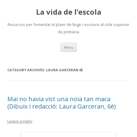
La vida de l’escola
Recursos per fomentar el plaer de llegir i escriure al cicle superior
de primària
Skip
Menu
to
content
CATEGORY ARCHIVES:
LAURA GARCERÁN 6È
Mai no havia vist una noia tan maca
(Dibuix i redacció: Laura Garceran, 6è)
Leave a reply