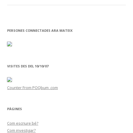
o
ar
o
te
k
ix
PERSONES CONNECTADES ARA MATEIX
VISITES DES DEL 10/10/07
Counter From POQbum .com
PÀGINES
Com escriure bé?
Com investigar?