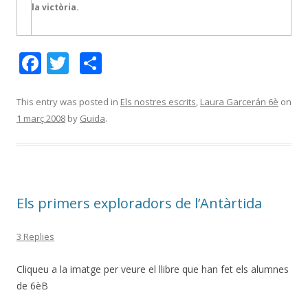
la victòria.
F
T
C
ac
w
o
e
itt
m
This entry was posted in
Els nostres escrits
,
Laura Garcerán 6è
on
1 març 2008
by
Guida
.
b
er
p
o
ar
o
te
k
ix
Els primers exploradors de l’Antàrtida
3 Replies
Cliqueu a la imatge per veure el llibre que han fet els alumnes
de 6èB