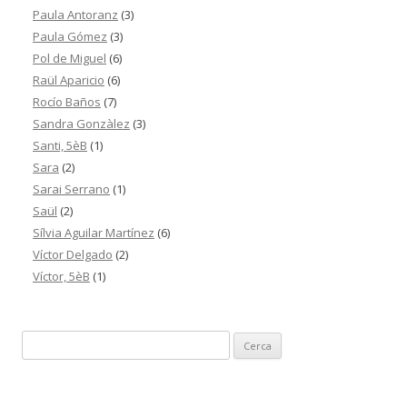
Paula Antoranz
(3)
Paula Gómez
(3)
Pol de Miguel
(6)
Raül Aparicio
(6)
Rocío Baños
(7)
Sandra Gonzàlez
(3)
Santi, 5èB
(1)
Sara
(2)
Sarai Serrano
(1)
Saül
(2)
Sílvia Aguilar Martínez
(6)
Víctor Delgado
(2)
Víctor, 5èB
(1)
C
e
r