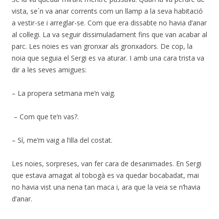
vista, se´n va anar corrents com un llamp a la seva habitació
a vestir-se i arreglar-se. Com que era dissabte no havia d’anar
al col·legi. La va seguir dissimuladament fins que van acabar al
parc. Les noies es van gronxar als gronxadors. De cop, la
noia que seguia el Sergi es va aturar. I amb una cara trista va
dir a les seves amigues:
– La propera setmana me’n vaig.
– Com que te’n vas?.
– Sí, me’m vaig a l’illa del costat.
Les noies, sorpreses, van fer cara de desanimades. En Sergi
que estava amagat al tobogà es va quedar bocabadat, mai
no havia vist una nena tan maca i, ara que la veia se n’havia
d’anar.