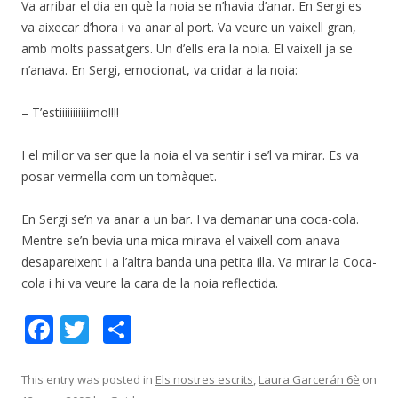
Va arribar el dia en què la noia se n’havia d’anar. En Sergi es
va aixecar d’hora i va anar al port. Va veure un vaixell gran,
amb molts passatgers. Un d’ells era la noia. El vaixell ja se
n’anava. En Sergi, emocionat, va cridar a la noia:
– T’estiiiiiiiiiiimo!!!!
I el millor va ser que la noia el va sentir i se’l va mirar. Es va
posar vermella com un tomàquet.
En Sergi se’n va anar a un bar. I va demanar una coca-cola.
Mentre se’n bevia una mica mirava el vaixell com anava
desapareixent i a l’altra banda una petita illa. Va mirar la Coca-
cola i hi va veure la cara de la noia reflectida.
F
T
C
ac
w
o
e
itt
m
This entry was posted in
Els nostres escrits
,
Laura Garcerán 6è
on