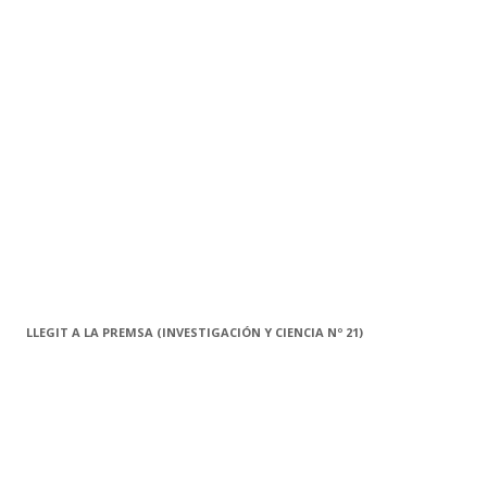
c
a
:
LLEGIT A LA PREMSA (INVESTIGACIÓN Y CIENCIA Nº 21)