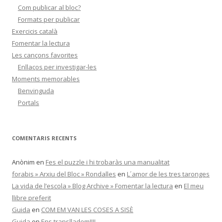
Com publicar al bloc?
Formats per publicar
Exercicis català
Fomentar la lectura
Les cançons favorites
Enllaços per investigar-les
Moments memorables
Benvinguda
Portals
COMENTARIS RECENTS
Anònim
en
Fes el puzzle i hi trobaràs una manualitat
forabis » Arxiu del Bloc » Rondalles
en
L´amor de les tres taronges
La vida de l’escola » Blog Archive » Fomentar la lectura
en
El meu
llibre preferit
Guida
en
COM EM VAN LES COSES A SISÈ
Guida
en
Ens translladem!!!!