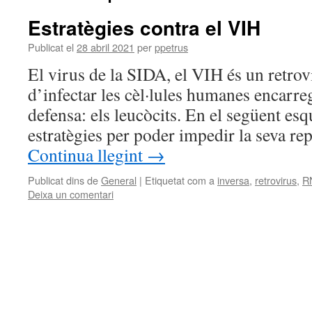
Estratègies contra el VIH
Publicat el
28 abril 2021
per
ppetrus
El virus de la SIDA, el VIH és un retrovi
d’infectar les cèl·lules humanes encarre
defensa: els leucòcits. En el següent es
estratègies per poder impedir la seva re
Continua llegint
→
Publicat dins de
General
|
Etiquetat com a
inversa
,
retrovirus
,
R
Deixa un comentari