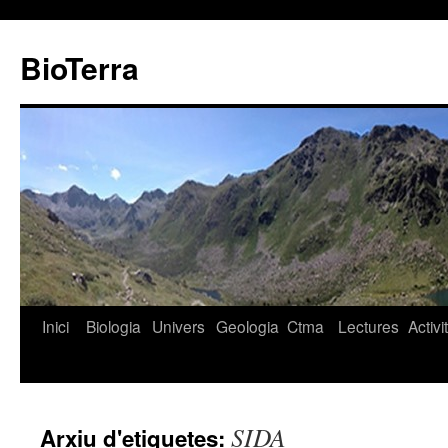
BioTerra
Inici
Biologia
Univers
Geologia
Ctma
Lectures
Activi
Vés
al
contingut
SIDA
Arxiu d'etiquetes: