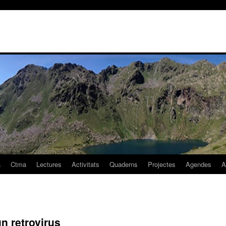
a
Ctma
Lectures
Activitats
Quaderns
Projectes
Agendes
A
n retrovirus