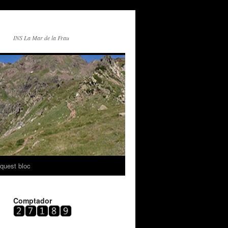
INS La Mar de la Frau
quest bloc
Comptador