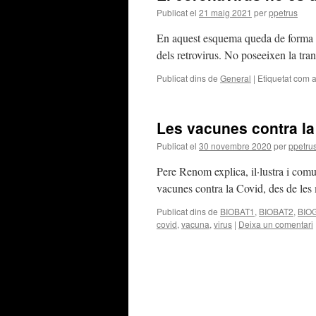
Publicat el
21 maig 2021
per
ppetrus
En aquest esquema queda de forma c
dels retrovirus. No poseeixen la tran
Publicat dins de
General
|
Etiquetat com 
Les vacunes contra la
Publicat el
30 novembre 2020
per
ppetru
Pere Renom explica, il·lustra i comu
vacunes contra la Covid, des de les 
Publicat dins de
BIOBAT1
,
BIOBAT2
,
BIO
covid
,
vacuna
,
virus
|
Deixa un comentari