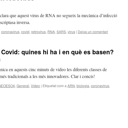
lara que aquest virus de RNA no segueix la mecànica d’infecció
scriptasa inversa.
a
coronavirus
,
covid
,
retrovirus
,
RNA
,
SARS
,
virus
|
Deixa un comentari
 Covid: quines hi ha i en què es basen?
s
nica en aquests cinc minuts de vídeo les diferents classes de
més tradicionals a les més innovadores. Clar i concís!
GEOESO4
,
General
,
Vídeo
|
Etiquetat com a
ARN
,
biologia
,
coronavirus
,