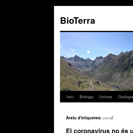
BioTerra
Inici
Biologia
Univers
Geologi
Vés
al
covid
Arxiu d'etiquetes:
contingut
El coronavirus no és u