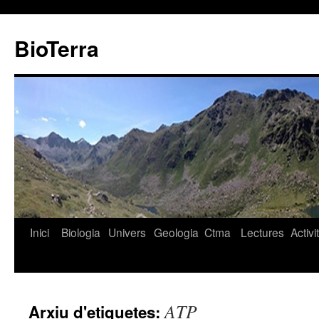
BioTerra
Inici
Biologia
Univers
Geologia
Ctma
Lectures
Activi
Vés
al
contingut
ATP
Arxiu d'etiquetes: