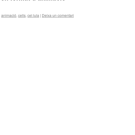
a
animació
,
cells
,
cel·lula
|
Deixa un comentari