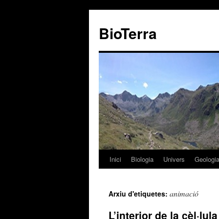
BioTerra
Inici
Biologia
Univers
Geologi
Vés
al
animació
Arxiu d'etiquetes:
contingut
L’interior de la cèl·lu