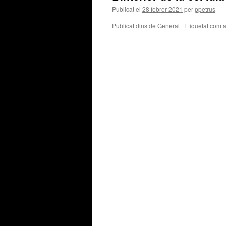
Publicat el
28 febrer 2021
per
ppetrus
Publicat dins de
General
|
Etiquetat com 