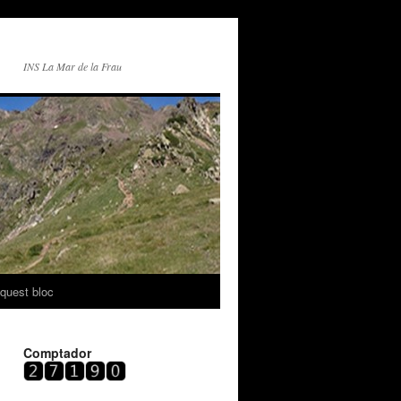
INS La Mar de la Frau
quest bloc
Comptador