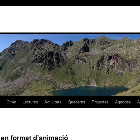
a
Ctma
Lectures
Activitats
Quaderns
Projectes
Agendes
A
la en format d’animació