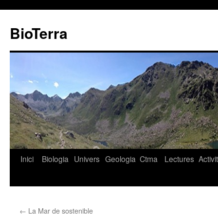
BioTerra
Inici
Biologia
Univers
Geologia
Ctma
Lectures
Activi
Vés
al
contingut
←
La Mar de sostenible