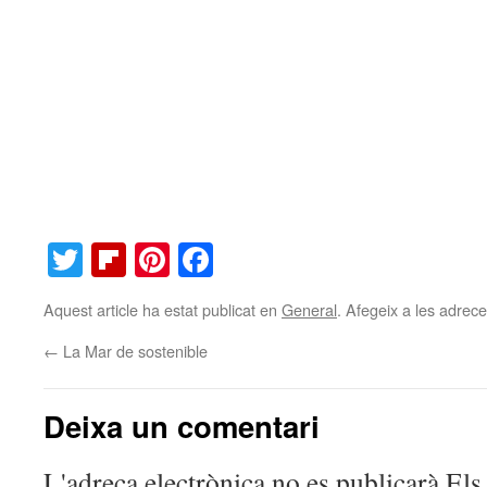
Twitter
Flipboard
Pinterest
Facebook
Aquest article ha estat publicat en
General
. Afegeix a les adreces
←
La Mar de sostenible
Deixa un comentari
L'adreça electrònica no es publicarà
Els 