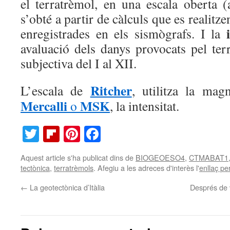
el terratrèmol, en una escala oberta (
s’obté a partir de càlculs que es realitz
enregistrades en els sismògrafs. I la
avaluació dels danys provocats pel ter
subjectiva del I al XII.
Ritcher
L’escala de
, utilitza la mag
Mercalli
MSK
o
, la intensitat.
Twitter
Flipboard
Pinterest
Facebook
Aquest article s'ha publicat dins de
BIOGEOESO4
,
CTMABAT1
tectònica
,
terratrèmols
. Afegiu a les adreces d'interès l'
enllaç p
←
La geotectònica d’Itàlia
Després de 