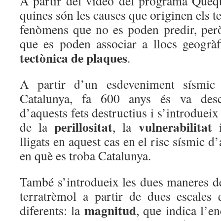
A partir del vídeo del programa Quèq
quines són les causes que originen els t
fenòmens que no es poden predir, per
que es poden associar a llocs geogràf
tectònica de plaques
.
A partir d’un esdeveniment sísmic
Catalunya, fa 600 anys és va descr
d’aquests fets destructius i s’introdueix
perillositat
vulnerabilitat
de la
, la
i
lligats en aquest cas en el risc sísmic d
en què es troba Catalunya.
També s’introdueix les dues maneres d
terratrèmol a partir de dues escales q
magnitud
diferents: la
, que indica l’en