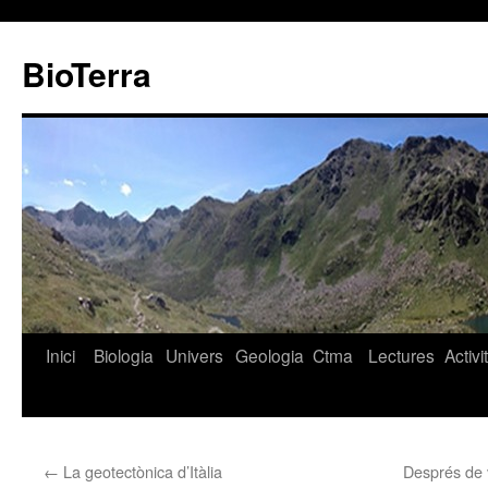
BioTerra
Inici
Biologia
Univers
Geologia
Ctma
Lectures
Activi
Vés
al
contingut
←
La geotectònica d’Itàlia
Després de 