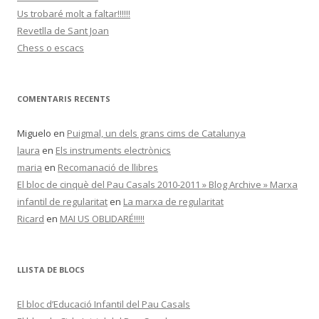
Us trobaré molt a faltar!!!!!!
Revetlla de Sant Joan
Chess o escacs
COMENTARIS RECENTS
Miguelo
en
Puigmal, un dels grans cims de Catalunya
laura
en
Els instruments electrònics
maria
en
Recomanació de llibres
El bloc de cinquè del Pau Casals 2010-2011 » Blog Archive » Marxa
infantil de regularitat
en
La marxa de regularitat
Ricard
en
MAI US OBLIDARÉ!!!!!
LLISTA DE BLOCS
El bloc d’Educació Infantil del Pau Casals