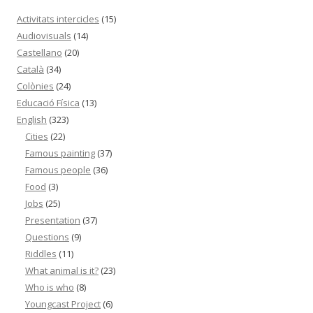
Activitats intercicles
(15)
Audiovisuals
(14)
Castellano
(20)
Català
(34)
Colònies
(24)
Educació Física
(13)
English
(323)
Cities
(22)
Famous painting
(37)
Famous people
(36)
Food
(3)
Jobs
(25)
Presentation
(37)
Questions
(9)
Riddles
(11)
What animal is it?
(23)
Who is who
(8)
Youngcast Project
(6)