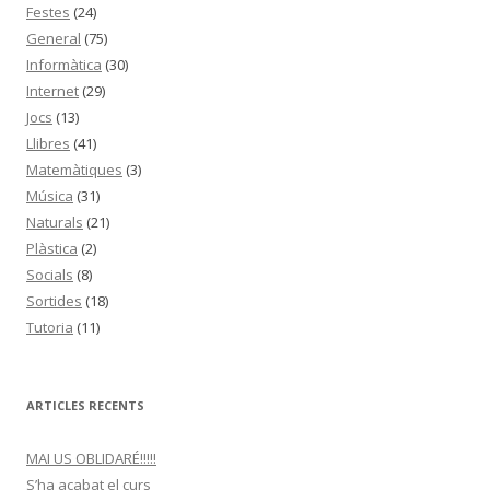
Festes
(24)
General
(75)
Informàtica
(30)
Internet
(29)
Jocs
(13)
Llibres
(41)
Matemàtiques
(3)
Música
(31)
Naturals
(21)
Plàstica
(2)
Socials
(8)
Sortides
(18)
Tutoria
(11)
ARTICLES RECENTS
MAI US OBLIDARÉ!!!!!
S’ha acabat el curs