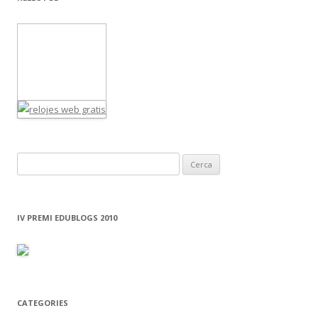
C
e
r
c
IV PREMI EDUBLOGS 2010
a
:
CATEGORIES