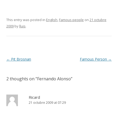
This entry was posted in
English
,
Famous people
on
21 octubre
2009
by
lluis
.
Post
←
Pit Brosnan
Famous Person
→
navigation
2 thoughts on “
Fernando Alonso
”
Ricard
21 octubre 2009 at 07:29