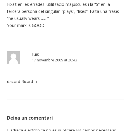
Fixa’t en les errades: utilització majúscules i la “S” en la
tercera persona del singular: “plays”, “likes”. Falta una frase:
“he usually wears ……”
Your mark is GOOD
lluis
17 novembre 2009 at 20:43
dacord Ricard=)
Deixa un comentari
L'adreça electrònica no es publicarà
Els camps necessaris