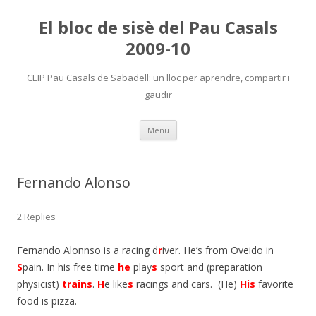
El bloc de sisè del Pau Casals
2009-10
CEIP Pau Casals de Sabadell: un lloc per aprendre, compartir i
gaudir
Skip
Menu
to
content
Fernando Alonso
2 Replies
Fernando Alonnso is a racing d
r
iver. He’s from Oveido in
S
pain. In his free time
he
play
s
sport and (preparation
physicist)
trains
.
H
e like
s
racings and cars. (He)
His
favorite
food is pizza.