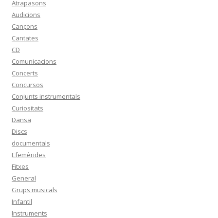
Atrapasons
Audicions
Cançons
Cantates
CD
Comunicacions
Concerts
Concursos
Conjunts instrumentals
Curiositats
Dansa
Discs
documentals
Efemèrides
Fitxes
General
Grups musicals
Infantil
Instruments