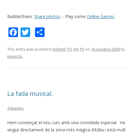
BubbleShare:
Share photos
– Play some
Online Games
.
F
T
C
ac
w
o
e
itt
m
This entry was posted in
Infantil
,
P3
,
P4
,
P5
on
16 octubre 2008
by
mmar26
.
b
er
p
o
ar
o
te
k
ix
La fada musical.
4 Replies
Hem començat el nou curs amb una convidada especial. Ha
vingut directament de la zona més màgica d’Itàlia i està molt