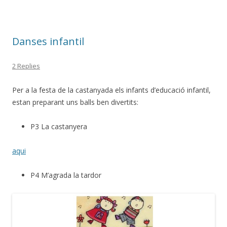
o
ar
o
te
Danses infantil
k
ix
2 Replies
Per a la festa de la castanyada els infants d’educació infantil,
estan preparant uns balls ben divertits:
P3 La castanyera
aqui
P4 M’agrada la tardor