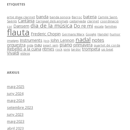
ETIQUETES
banda
bateria
artie shaw clarinet
banda sonora
Barroc
Camile Saint-
Cantània
Saënts
Carnaval dels animals
castanyada
clarinet
coordinació
dia de la música
Do re mi
Dansem
cor
escala
famílies
flauta
Frederic Chopin
Germans Marx
Google
Handel
humor
nadal
notes
Instruments
John Lennon
imatges
Jocs
piano
orquestra
pau
primavera
oïda
pearl_jam
quartet de corda
Rebel·lió a la cuina
ritmes
trompeta
rock
sons
tardor
up beat
Vivaldi
vídeos
ARXIUS
maig 2025
juny 2024
maig 2024
setembre 2023
juny 2023
maig 2023
abril 2023