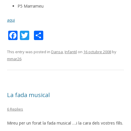
P5 Marrameu
aqui
F
T
C
ac
w
o
e
itt
m
This entry was posted in
Dansa
,
Infantil
on
16 octubre 2008
by
mmar26
.
b
er
p
o
ar
o
te
k
ix
La fada musical
6 Replies
Mireu per un forat la fada musical ….i la cara dels vostres fills.