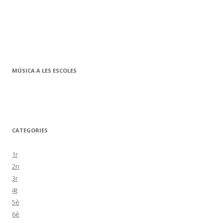
MÚSICA A LES ESCOLES
CATEGORIES
1r
2n
3r
4t
5è
6è