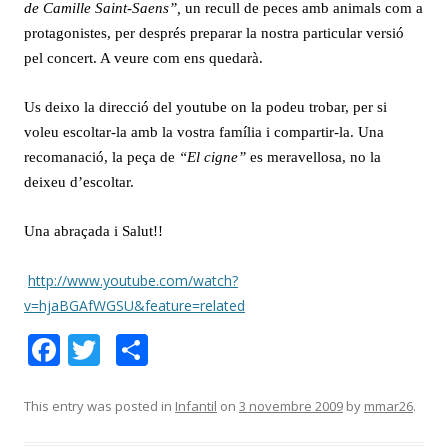
de Camille Saint-Saens”,
un recull de peces amb animals com a
protagonistes, per després preparar la nostra particular versió
pel concert. A veure com ens quedarà.
Us deixo la direcció del youtube on la podeu trobar, per si
voleu escoltar-la amb la vostra família i compartir-la. Una
recomanació, la peça de
“El cigne”
es meravellosa, no la
deixeu d’escoltar.
Una abraçada i Salut!!
http://www.youtube.com/watch?
v=hjaBGAfWGSU&feature=related
F
T
C
ac
w
o
e
itt
m
This entry was posted in
Infantil
on
3 novembre 2009
by
mmar26
.
b
er
p