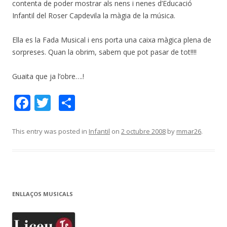
contenta de poder mostrar als nens i nenes d’Educació
Infantil del Roser Capdevila la màgia de la música.
Ella es la Fada Musical i ens porta una caixa màgica plena de
sorpreses. Quan la obrim, sabem que pot pasar de tot!!!!
Guaita que ja l’obre….!
F
T
C
ac
w
o
e
itt
m
This entry was posted in
Infantil
on
2 octubre 2008
by
mmar26
.
b
er
p
o
ar
o
te
k
ix
ENLLAÇOS MUSICALS