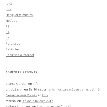
Jclics
Jocs
Llenguatge musical
Notícies
P3
P4
P5
Partitures
Pel·lícules
Recursos a internet
COMENTARIS RECENTS
Blanca Gordon
en
Info
vn, dv,j, n vn
en
Els 10 instruments musicals més estranys del món
Gerard Alvear Porras
en
Info
Marisol
en
Dia de la música 2017
Ainhoa Rodriguez
en
Projectes multimèdia 6è