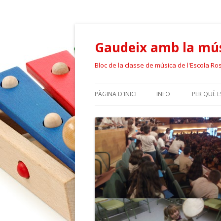
Gaudeix amb la mús
Bloc de la classe de música de l'Escola Ro
PÀGINA D'INICI
INFO
PER QUÈ 