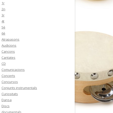
1r
2n
3r
4t
5è
6è
Atrapasons
Audicions
Cançons
Cantates
CD
Comunicacions
Concerts
Concursos
Conjunts instrumentals
Curiositats
Dansa
Discs
documentals