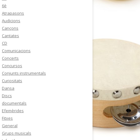
6è
Atrapasons
Audicions
Cançons
Cantates
CD
Comunicacions
Concerts
Concursos
Conjunts instrumentals
Curiositats
Dansa
Discs
documentals
Efemèrides
Fitxes
General
Grups musicals