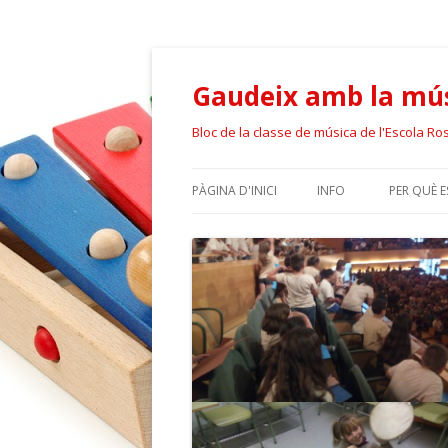
Gaudeix amb la mús
Bloc de la classe de música de l'Escola Ro
PÀGINA D'INICI
INFO
PER QUÈ 