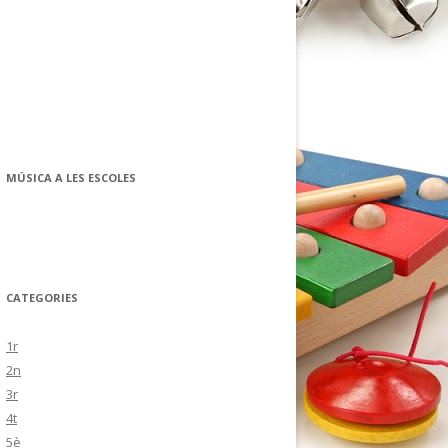
MÚSICA A LES ESCOLES
CATEGORIES
1r
2n
3r
4t
5è