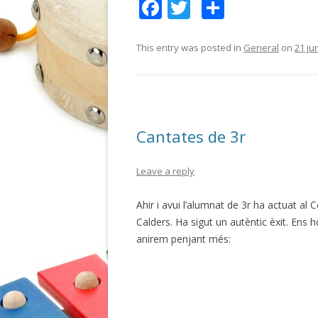
F
T
C
ac
w
o
e
itt
m
This entry was posted in
General
on
21 ju
b
er
p
o
ar
o
te
Cantates de 3r
k
ix
Leave a reply
Ahir i avui l’alumnat de 3r ha actuat al
Calders. Ha sigut un autèntic èxit. Ens 
anirem penjant més: