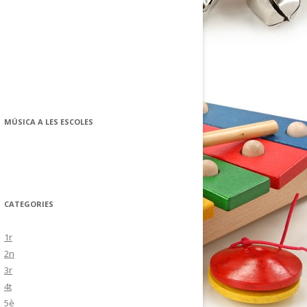
MÚSICA A LES ESCOLES
CATEGORIES
1r
2n
3r
4t
5è