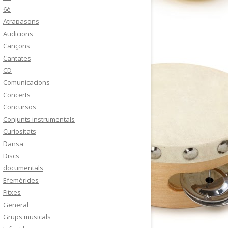
6è
Atrapasons
Audicions
Cançons
Cantates
CD
Comunicacions
Concerts
Concursos
Conjunts instrumentals
Curiositats
Dansa
Discs
documentals
Efemèrides
Fitxes
General
Grups musicals