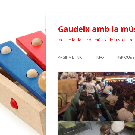
Gaudeix amb la mús
Bloc de la classe de música de l'Escola Ro
PÀGINA D'INICI
INFO
PER QUÈ 