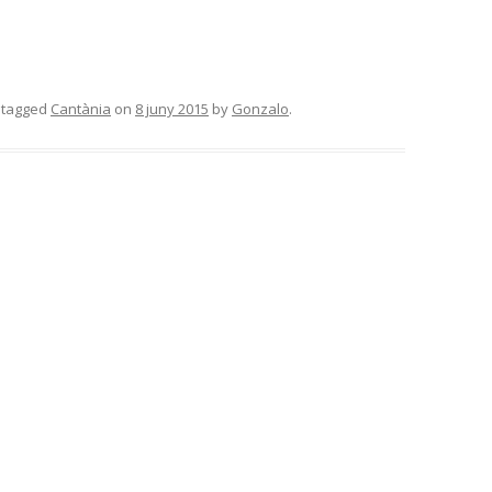
 tagged
Cantània
on
8 juny 2015
by
Gonzalo
.