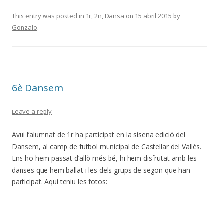
ac
w
o
e
itt
m
This entry was posted in
1r
,
2n
,
Dansa
on
15 abril 2015
by
Gonzalo
.
b
er
p
o
ar
o
te
k
ix
6è Dansem
Leave a reply
Avui l’alumnat de 1r ha participat en la sisena edició del
Dansem, al camp de futbol municipal de Castellar del Vallès.
Ens ho hem passat d’allò més bé, hi hem disfrutat amb les
danses que hem ballat i les dels grups de segon que han
participat. Aquí teniu les fotos: