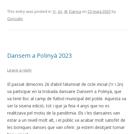
ac
w
o
e
itt
m
This entry was posted in
1r
,
2n
,
4t
,
Dansa
on
23 maig 2025
by
Gonzalo
.
b
er
p
o
ar
o
te
k
ix
Dansem a Polinyà 2023
Leave a reply
El passat dimecres 26 d’abril l’alumnat de cicle inicial (1r i 2n)
va participar en la trobada dansaire Dansem a Polinyà, que
va tenir lloc al camp de futbol municipal del poble. Aquesta va
ser la sisena edició, tot i que ja feia 4 anys que no es
realitzava pel motiu de la pandèmia. Els i les dansaires van
estar a un nivell molt alt, i el públic va acabar molt satisfet de
les boniques danses que van oferir. Ja estem desitjant tornar