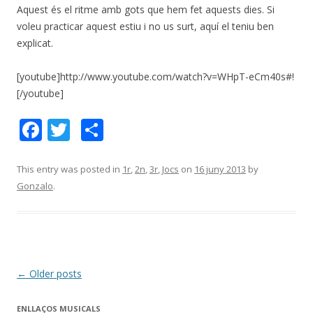
Aquest és el ritme amb gots que hem fet aquests dies. Si
voleu practicar aquest estiu i no us surt, aquí el teniu ben
explicat.
[youtube]http://www.youtube.com/watch?v=WHpT-eCm40s#!
[/youtube]
F
T
C
ac
w
o
e
itt
m
This entry was posted in
1r
,
2n
,
3r
,
Jocs
on
16 juny 2013
by
Gonzalo
.
b
er
p
o
ar
o
te
k
ix
Post
←
Older posts
navigation
ENLLAÇOS MUSICALS