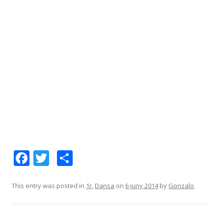
F
T
C
ac
w
o
e
itt
m
This entry was posted in
1r
,
Dansa
on
6 juny 2014
by
Gonzalo
.
b
er
p