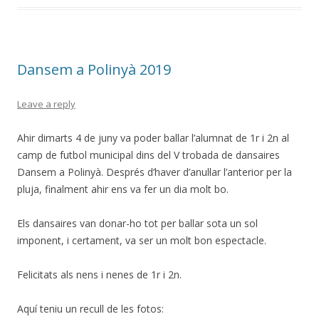
o
ar
o
te
k
ix
Dansem a Polinyà 2019
Leave a reply
Ahir dimarts 4 de juny va poder ballar l’alumnat de 1r i 2n al
camp de futbol municipal dins del V trobada de dansaires
Dansem a Polinyà. Després d’haver d’anul·lar l’anterior per la
pluja, finalment ahir ens va fer un dia molt bo.
Els dansaires van donar-ho tot per ballar sota un sol
imponent, i certament, va ser un molt bon espectacle.
Felicitats als nens i nenes de 1r i 2n.
Aquí teniu un recull de les fotos: