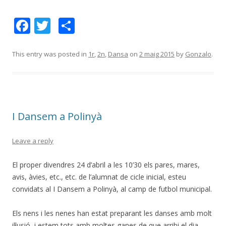
F
T
C
ac
w
o
e
itt
m
This entry was posted in
1r
,
2n
,
Dansa
on
2 maig 2015
by
Gonzalo
.
b
er
p
o
ar
o
te
I Dansem a Polinyà
k
ix
Leave a reply
El proper divendres 24 d’abril a les 10’30 els pares, mares,
avis, àvies, etc., etc. de l’alumnat de cicle inicial, esteu
convidats al I Dansem a Polinyà, al camp de futbol municipal.
Els nens i les nenes han estat preparant les danses amb molt
il·lusió, i estem tots amb moltes ganes de que arribi el dia.