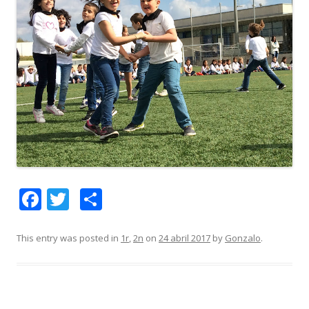
F
T
C
ac
w
o
e
itt
m
This entry was posted in
1r
,
2n
on
24 abril 2017
by
Gonzalo
.
b
er
p
o
ar