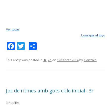
Ver todas
Consigue el tuyo
F
T
C
ac
w
o
e
itt
m
This entry was posted in
1r
,
2n
on
19 febrer 2014
by
Gonzalo
.
b
er
p
o
ar
o
te
Joc de ritmes amb gots cicle inicial i 3r
k
ix
3 Replies