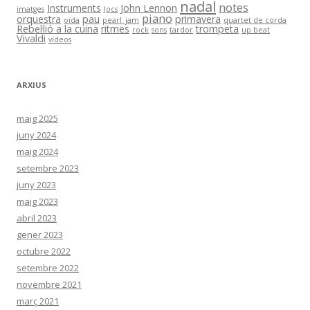
nadal
notes
Instruments
John Lennon
imatges
Jocs
piano
orquestra
pau
primavera
oïda
pearl_jam
quartet de corda
Rebel·lió a la cuina
ritmes
trompeta
rock
sons
tardor
up beat
Vivaldi
vídeos
ARXIUS
maig 2025
juny 2024
maig 2024
setembre 2023
juny 2023
maig 2023
abril 2023
gener 2023
octubre 2022
setembre 2022
novembre 2021
març 2021