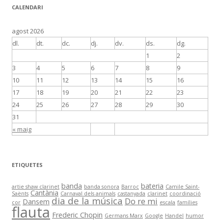
CALENDARI
agost 2026
dl.
dt.
dc.
dj.
dv.
ds.
dg.
1
2
3
4
5
6
7
8
9
10
11
12
13
14
15
16
17
18
19
20
21
22
23
24
25
26
27
28
29
30
31
« maig
ETIQUETES
banda
bateria
artie shaw clarinet
banda sonora
Barroc
Camile Saint-
Cantània
Saënts
Carnaval dels animals
castanyada
clarinet
coordinació
dia de la música
Do re mi
Dansem
cor
escala
famílies
flauta
Frederic Chopin
Germans Marx
Google
Handel
humor