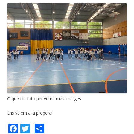
Cliqueu la foto per veure més imatges
Ens veiem a la propera!
F
T
C