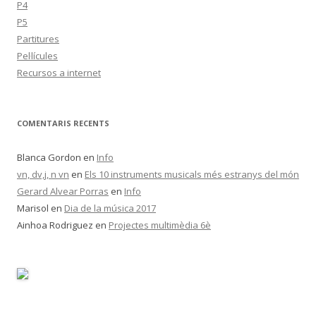
P4
P5
Partitures
Pel·lícules
Recursos a internet
COMENTARIS RECENTS
Blanca Gordon
en
Info
vn, dv,j, n vn
en
Els 10 instruments musicals més estranys del món
Gerard Alvear Porras
en
Info
Marisol
en
Dia de la música 2017
Ainhoa Rodriguez
en
Projectes multimèdia 6è