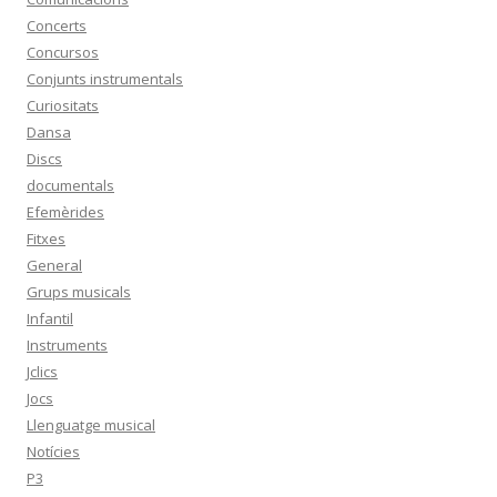
Concerts
Concursos
Conjunts instrumentals
Curiositats
Dansa
Discs
documentals
Efemèrides
Fitxes
General
Grups musicals
Infantil
Instruments
Jclics
Jocs
Llenguatge musical
Notícies
P3