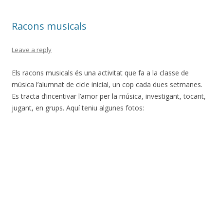
o
ar
o
te
Racons musicals
k
ix
Leave a reply
Els racons musicals és una activitat que fa a la classe de
música l’alumnat de cicle inicial, un cop cada dues setmanes.
Es tracta d’incentivar l’amor per la música, investigant, tocant,
jugant, en grups. Aquí teniu algunes fotos: