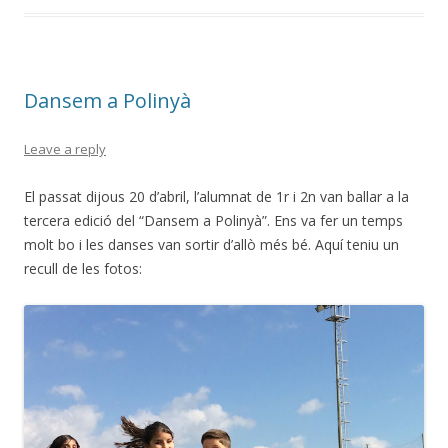
b
er
p
o
ar
o
te
Dansem a Polinyà
k
ix
Leave a reply
El passat dijous 20 d’abril, l’alumnat de 1r i 2n van ballar a la
tercera edició del “Dansem a Polinyà”. Ens va fer un temps
molt bo i les danses van sortir d’allò més bé. Aquí teniu un
recull de les fotos: