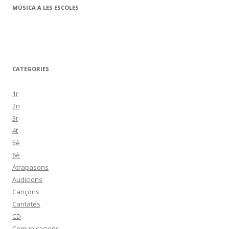
MÚSICA A LES ESCOLES
CATEGORIES
1r
2n
3r
4t
5è
6è
Atrapasons
Audicions
Cançons
Cantates
CD
Comunicacions