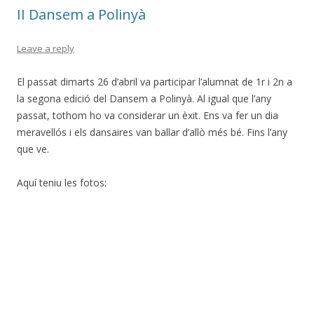
o
te
II Dansem a Polinyà
k
ix
Leave a reply
El passat dimarts 26 d’abril va participar l’alumnat de 1r i 2n a
la segona edició del Dansem a Polinyà. Al igual que l’any
passat, tothom ho va considerar un èxit. Ens va fer un dia
meravellós i els dansaires van ballar d’allò més bé. Fins l’any
que ve.
Aquí teniu les fotos: