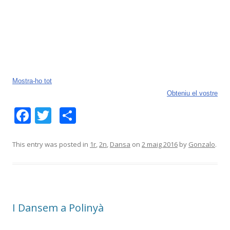
Mostra-ho tot
Obteniu el vostre
F
T
C
ac
w
o
e
itt
m
This entry was posted in
1r
,
2n
,
Dansa
on
2 maig 2016
by
Gonzalo
.
b
er
p
o
ar
o
te
I Dansem a Polinyà
k
ix