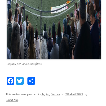
Cliqueu per veure més fotos
F
T
C
ac
w
o
e
itt
m
This entry was posted in
1r
,
2n
,
Dansa
on
28 abril 2023
by
Gonzalo
.
b
er
p