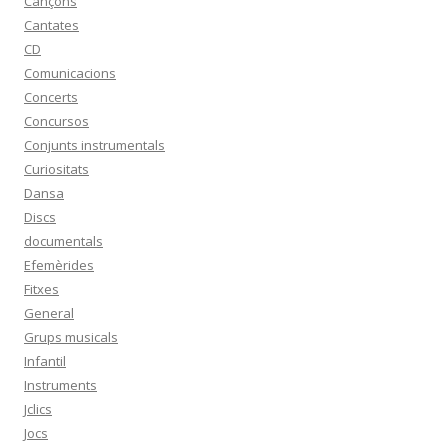
Cançons
Cantates
CD
Comunicacions
Concerts
Concursos
Conjunts instrumentals
Curiositats
Dansa
Discs
documentals
Efemèrides
Fitxes
General
Grups musicals
Infantil
Instruments
Jclics
Jocs