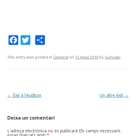
F
T
C
ac
w
o
e
itt
m
This entry was posted in
General
on
12 maig 2010
by
Gonzalo
.
b
er
p
o
ar
o
te
k
ix
Post
←
Èxit a l’Auditori
Un altre èxit
→
navigation
Deixa un comentari
L'adreça electrònica no es publicarà
Els camps necessaris
estan marcats amb
*