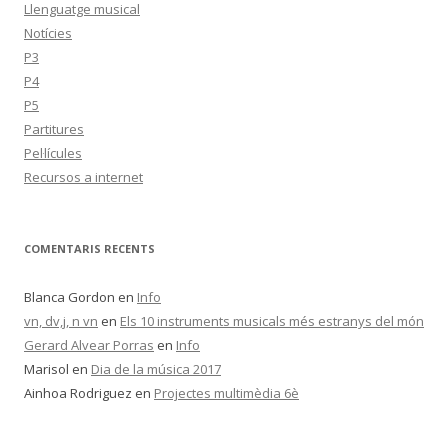
Llenguatge musical
Notícies
P3
P4
P5
Partitures
Pel·lícules
Recursos a internet
COMENTARIS RECENTS
Blanca Gordon
en
Info
vn, dv,j, n vn
en
Els 10 instruments musicals més estranys del món
Gerard Alvear Porras
en
Info
Marisol
en
Dia de la música 2017
Ainhoa Rodriguez
en
Projectes multimèdia 6è