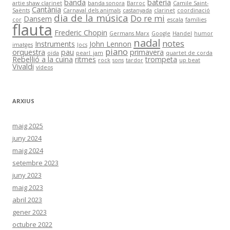
banda
bateria
artie shaw clarinet
banda sonora
Barroc
Camile Saint-
Cantània
Saënts
Carnaval dels animals
castanyada
clarinet
coordinació
dia de la música
Do re mi
Dansem
cor
escala
famílies
flauta
Frederic Chopin
Germans Marx
Google
Handel
humor
nadal
notes
Instruments
John Lennon
imatges
Jocs
piano
orquestra
pau
primavera
oïda
pearl_jam
quartet de corda
Rebel·lió a la cuina
ritmes
trompeta
rock
sons
tardor
up beat
Vivaldi
vídeos
ARXIUS
maig 2025
juny 2024
maig 2024
setembre 2023
juny 2023
maig 2023
abril 2023
gener 2023
octubre 2022