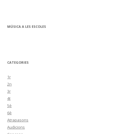
MÚSICA A LES ESCOLES
CATEGORIES
1r
2n
3r
4t
5è
6è
Atrapasons
Audicions