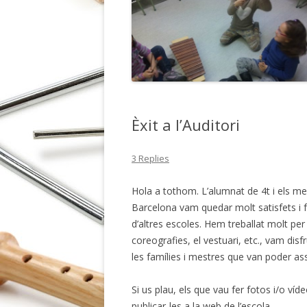
Èxit a l’Auditori
3 Replies
Hola a tothom. L’alumnat de 4t i els mes
Barcelona vam quedar molt satisfets i fe
d’altres escoles. Hem treballat molt per 
coreografies, el vestuari, etc., vam dis
les famílies i mestres que van poder assi
Si us plau, els que vau fer fotos i/o v
publicar-les a la web de l’escola.