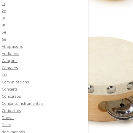
1r
2n
3r
4t
5è
6è
Atrapasons
Audicions
Cançons
Cantates
CD
Comunicacions
Concerts
Concursos
Conjunts instrumentals
Curiositats
Dansa
Discs
documentals