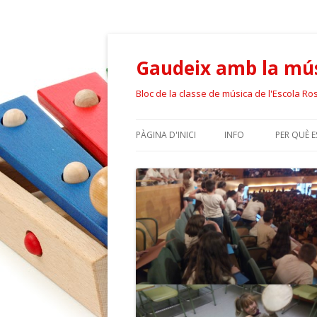
Gaudeix amb la mús
Bloc de la classe de música de l'Escola Ro
PÀGINA D'INICI
INFO
PER QUÈ 