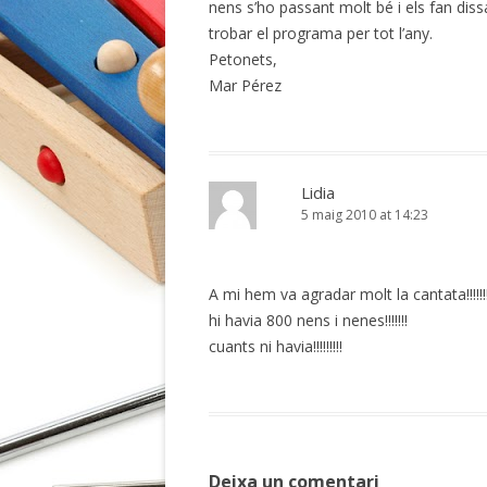
nens s’ho passant molt bé i els fan dis
trobar el programa per tot l’any.
Petonets,
Mar Pérez
Lidia
5 maig 2010 at 14:23
A mi hem va agradar molt la cantata!!!!!!
hi havia 800 nens i nenes!!!!!!!
cuants ni havia!!!!!!!!!
Deixa un comentari