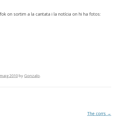
k on sortim a la cantata i la notícia on hi ha fotos:
 maig 2010
by
Gonzalo
.
The corrs
→