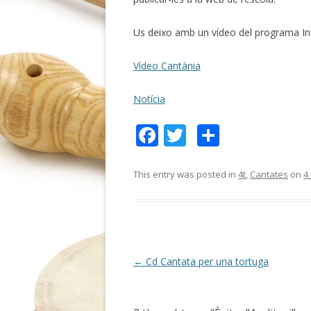
Us deixo amb un vídeo del programa Info
Vídeo Cantània
Notícia
F
T
C
ac
w
o
e
itt
m
This entry was posted in
4t
,
Cantates
on
4
b
er
p
o
ar
o
te
k
ix
Post
←
Cd Cantata per una tortuga
navigation