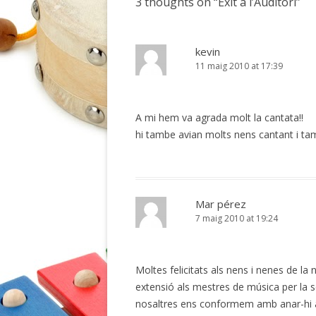
3 thoughts on “
Èxit a l’Auditori
”
kevin
11 maig 2010 at 17:39
A mi hem va agrada molt la cantata!!
hi tambe avian molts nens cantant i tam
Mar pérez
7 maig 2010 at 19:24
Moltes felicitats als nens i nenes de la 
extensió als mestres de música per la s
nosaltres ens conformem amb anar-hi a