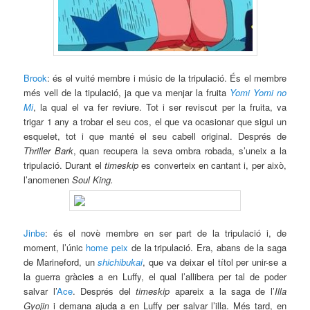
Brook
: és el vuité membre i músic de la tripulació. És el membre
més vell de la tipulació, ja que va menjar la fruita
Yomi Yomi no
Mi
, la qual el va fer reviure. Tot i ser reviscut per la fruita, va
trigar 1 any a trobar el seu cos, el que va ocasionar que sigui un
esquelet, tot i que manté el seu cabell original. Després de
Thriller Bark
, quan recupera la seva ombra robada, s’uneix a la
tripulació. Durant el
timeskip
es converteix en cantant i, per això,
l’anomenen
Soul King.
Jinbe
: és el novè membre en ser part de la tripulació i, de
moment, l’únic
home peix
de la tripulació. Era, abans de la saga
de Marineford, un
shichibukai
, que va deixar el títol per unir-se a
la guerra gràcie
s
a en Luffy, el qual l’allibera per tal de poder
salvar l’
Ace
. Després del
timeskip
apareix a la saga de l’
Illa
Gyojin
i demana ajud
a
a en Luffy per salvar l’illa. Més tard, en