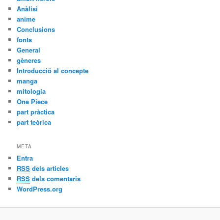
Anàlisi
anime
Conclusions
fonts
General
gèneres
Introducció al concepte
manga
mitologia
One Piece
part pràctica
part teòrica
META
Entra
RSS
dels articles
RSS
dels comentaris
WordPress.org