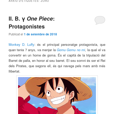
ARXIU D'ETIQUETES:
ZORO
principal
secundari
II. B. γ
One Piece
:
Protagonistes
Publicat el
1 de setembre de 2018
Monkey D. Luffy
: és el principal personatge protagonista, que
quan tenia 7 anys, va menjar la
Gomu Gomu no mi
, la qual el va
convertir en un home de goma. És el capità de la tripulació del
Barret de palla, en honor al seu barret. El seu somni és ser el Rei
dels Pirates, que segons ell, és qui navega pels mars amb més
llibertat.