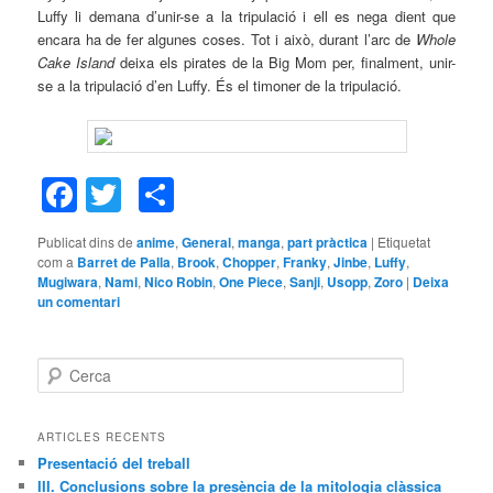
Luffy li demana d’unir-se a la tripulació i ell es nega dient que
encara ha de fer algunes coses. Tot i això, durant l’arc de
Whole
Cake Island
deixa els pirates de la Big Mom per, finalment, unir-
se a la tripulació d’en Luffy. És el
timoner
de la tripulació.
Facebook
Twitter
Comparteix
Publicat dins de
anime
,
General
,
manga
,
part pràctica
|
Etiquetat
com a
Barret de Palla
,
Brook
,
Chopper
,
Franky
,
Jinbe
,
Luffy
,
Mugiwara
,
Nami
,
Nico Robin
,
One Piece
,
Sanji
,
Usopp
,
Zoro
|
Deixa
un comentari
C
e
r
c
ARTICLES RECENTS
a
Presentació del treball
III. Conclusions sobre la presència de la mitologia clàssica