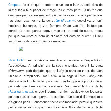
Chopper
: és el cinqué membre en unir-se a la tripulació, dins de
la tripulació té el paper de metge i és el més petit. És un ren que
quan era petit va ser menystingut per la seva manada per tenir el
nas blau i quan va menjar-se la
Hito hito no mi
,
que el va fer tenir
habilitats humanes, el van fer fora. Quan van fer-li la foto pel
cartell de recompensa estava menjant un cotó de sucre, motiu
pel qual va rebre el nom de “l’amant del cotó de sucre”. El seu
somni és poder curar totes les malalties.
Nico Robin
: és la sisena membre en unir-se a l’expedició i
l’arqueòloga. Al principi era la seva enemiga, durant la saga
d’
Alabasta
, però desprès que en Luffy la salvi de morir, demana
unir-se a la tripulació. Tot i això, a la saga d’
Enies Lobby
ella
abandona la tripulació temporalment per tal que ells puguin viure,
però els membres van a rescatar-la. Va menjar la fruita de la
Hana hana no mi
, el que li permet fer florir qualsevol de les parts
del seu cos, el que li permet crear ales o un clon d’ella mateixa o
d’algunes parts. L’anomenen “nena endimoniada” perquè quan era
petita se la va inculpar d’enfonsar una flota de vaixells de la