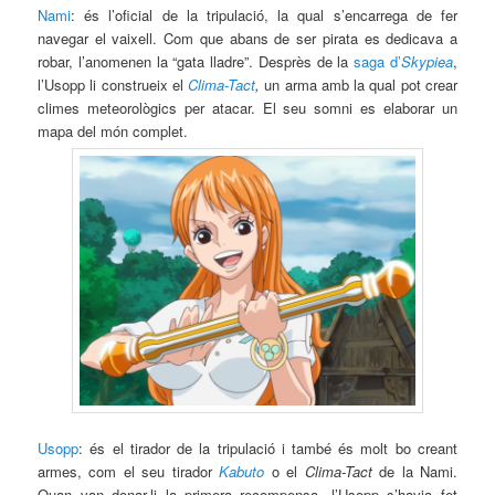
Nami
: és l’oficial de la tripulació, la qual s’encarrega de fer
navegar el vaixell. Com que abans de ser pirata es dedicava a
robar, l’anomenen la “gata lladre”. Desprès de la
saga d’
Skypiea
,
l’Usopp li construeix el
Clima-Tact
,
un arma amb la qual pot crear
climes meteorològics per atacar. El seu somni es elaborar un
mapa del món complet.
Usopp
: és el tirador de la tripulació i també és molt bo creant
armes, com el seu tirador
Kabuto
o el
Clima-Tact
de la Nami.
Quan van donar-li la primera recompensa, l’Usopp s’havia fet