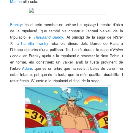
Marine
ella sola.
Franky
: és el setè membre en unir-se i el
cyborg
i mestre d’aixa
de la tripulació, que també va construir l’actual vaixell de la
tripulació, el
Thousand Sunny
. Al principi de la saga de
Water
7
, la
Família Franky
roba els diners dels Barret de Palla a
l’Usopp desprès d’una pallissa. Tot i això, durant la saga d’
Enies
Lobby
, en Franky ajuda a la tripulació a rescatar la Nico Robin, i
en tornar, els construeix un vaixell amb la fusta provinent de
l’arbre
Adam
, que és un arbre que ha resistit bales de canó i ha
estat intacte, pel que és la fusta que té més qualitat, durabilitat i
resistència. S’uneix a la tripulació al final de la saga.