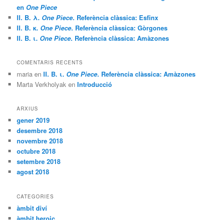
en
One Piece
II. B. λ.
One Piece
. Referència clàssica: Esfinx
II. B. κ.
One Piece
. Referència clàssica: Gòrgones
II. B. ι.
One Piece
. Referència clàssica: Amàzones
COMENTARIS RECENTS
maria
en
II. B. ι.
One Piece
. Referència clàssica: Amàzones
Marta Verkholyak
en
Introducció
ARXIUS
gener 2019
desembre 2018
novembre 2018
octubre 2018
setembre 2018
agost 2018
CATEGORIES
àmbit diví
àmbit heroic