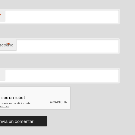
*
*
ectrònic