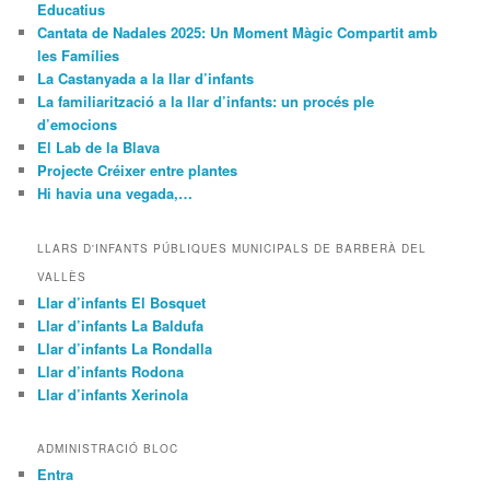
Educatius
Cantata de Nadales 2025: Un Moment Màgic Compartit amb
les Famílies
La Castanyada a la llar d’infants
La familiarització a la llar d’infants: un procés ple
d’emocions
El Lab de la Blava
Projecte Créixer entre plantes
Hi havia una vegada,…
LLARS D'INFANTS PÚBLIQUES MUNICIPALS DE BARBERÀ DEL
VALLÈS
Llar d’infants El Bosquet
Llar d’infants La Baldufa
Llar d’infants La Rondalla
Llar d’infants Rodona
Llar d’infants Xerinola
ADMINISTRACIÓ BLOC
Entra