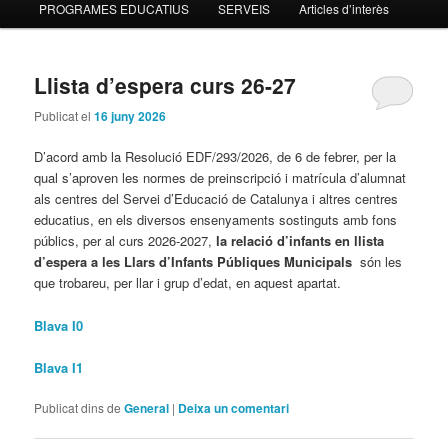
PROGRAMES EDUCATIUS
SERVEIS
Articles d’interès
contingut
contingut
principal
secundari
Llista d’espera curs 26-27
Publicat el
16 juny 2026
D’acord amb la Resolució EDF/293/2026, de 6 de febrer, per la
qual s’aproven les normes de preinscripció i matrícula d’alumnat
als centres del Servei d’Educació de Catalunya i altres centres
educatius, en els diversos ensenyaments sostinguts amb fons
públics, per al curs 2026-2027,
la relació d’infants en llista
d’espera a les Llars d’Infants Públiques Municipals
són les
que trobareu, per llar i grup d’edat, en aquest apartat.
Blava I0
Blava I1
Publicat dins de
General
|
Deixa un comentari