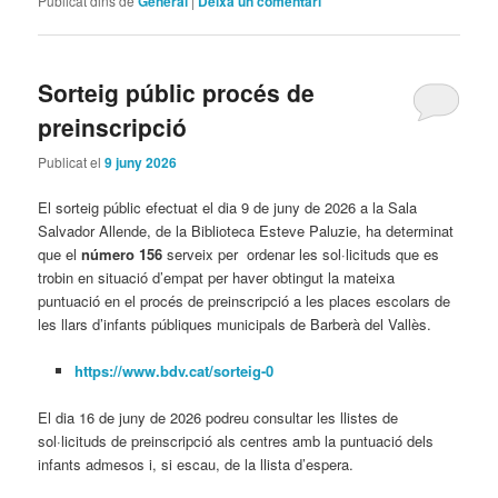
Publicat dins de
General
|
Deixa un comentari
Sorteig públic procés de
preinscripció
Publicat el
9 juny 2026
El sorteig públic efectuat el dia 9 de juny de 2026 a la Sala
Salvador Allende, de la Biblioteca Esteve Paluzie, ha determinat
que el
número 156
serveix per ordenar les sol·licituds que es
trobin en situació d’empat per haver obtingut la mateixa
puntuació en el procés de preinscripció a les places escolars de
les llars d’infants públiques municipals de Barberà del Vallès.
https://www.bdv.cat/sorteig-0
El dia 16 de juny de 2026 podreu consultar les llistes de
sol·licituds de preinscripció als centres amb la puntuació dels
infants admesos i, si escau, de la llista d’espera.