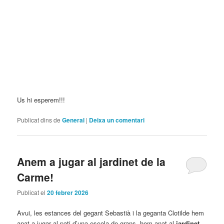
Us hi esperem!!!
Publicat dins de
General
|
Deixa un comentari
Anem a jugar al jardinet de la
Carme!
Publicat el
20 febrer 2026
Avui, les estances del gegant Sebastià i la geganta Clotilde hem
anat a jugar al pati d’una escola de grans, hem anat al
jardinet