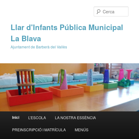
Cerca
Llar d'Infants Pública Municipal
La Blava
Ajuntament de Barberà del Vallès
Menú
Inici
L’ESCOLA
LA NOSTRA ESSÈNCIA
Aneu
Aneu
principal
PREINSCRIPCIÓ I MATRÍCULA
MENÚS
al
al