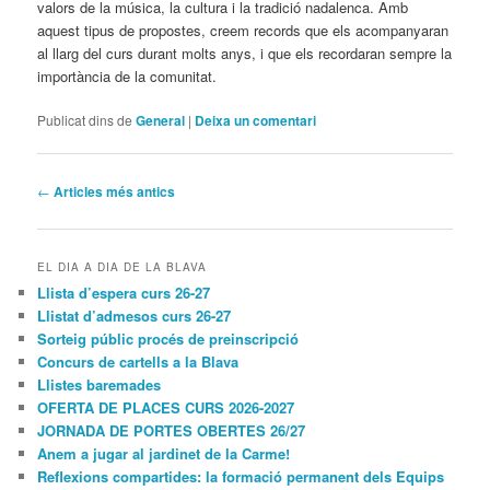
valors de la música, la cultura i la tradició nadalenca. Amb
aquest tipus de propostes, creem records que els acompanyaran
al llarg del curs durant molts anys, i que els recordaran sempre la
importància de la comunitat.
Publicat dins de
General
|
Deixa un comentari
Navegació
←
Articles més antics
pels
articles
EL DIA A DIA DE LA BLAVA
Llista d’espera curs 26-27
Llistat d’admesos curs 26-27
Sorteig públic procés de preinscripció
Concurs de cartells a la Blava
Llistes baremades
OFERTA DE PLACES CURS 2026-2027
JORNADA DE PORTES OBERTES 26/27
Anem a jugar al jardinet de la Carme!
Reflexions compartides: la formació permanent dels Equips