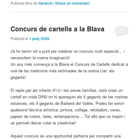
Publicat dins de
General
|
Deixa un comentari
Concurs de cartells a la Blava
Publicat el
1 juny 2026
Ja ho tenim tot a punt per celebrar un concurs molt especial… i
necessitem la vostra imaginació!
Un any més comença a la Blava el Concurs de Cartells dedicat a
una de les tradicions més estimades de la nostra Llar: els
gegants!
El repte per als infants d’I-2 i les seves famílies, serà crear un
cartell en mida DIN3 on hi apareguin els 5 gegants de les nostres
estances, els 5 gegants de Barberà del Vallès. Podeu fer servir
qualsevol tècnica artística: pintura, collage, retoladors, ceres,
papers de colors, teles, estampacions… Tot allò que us inspiri i
us permeti deixar volar la creativitat!
Aquest concurs és una oportunitat perfecta per compartir una