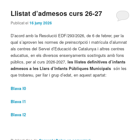
Llistat d’admesos curs 26-27
Publicat el
16 juny 2026
D’acord amb la Resolució EDF/293/2026, de 6 de febrer, per la
qual s’aproven les normes de preinscripció i matrícula d’alumnat
als centres del Servei d’Educació de Catalunya i altres centres
educatius, en els diversos ensenyaments sostinguts amb fons
públics, per al curs 2026-2027,
les llistes definitives d’infants
admesos a les Llars d’Infants Públiques Municipals
són les
que trobareu, per llar i grup d’edat, en aquest apartat:
Blava I0
Blava I1
Blava I2