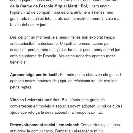
de la Carme de l’escola Miquel Martí i Pol
, i hem tingut
l’oportunitat de compartir una estona amb nens i nenes més
grans, els mateixos infants als que normalment només veiem a
través del nostre jardí.
Des del primer moment, els nens i nenes han explorat l’espai
amb curiositat i entusiasme. Un pati amb nous racons per
descobrir, però el més enriquidor, ha estat poder compartir el joc
amb els infants de l’escola. Aquestes trobades aporten molts
beneficis:
Aprenentatge per imitació:
Els més petits observen els grans i
aprenen noves maneres de jugar, de relacionar-se i de resoldre
petits reptes.
Vincles i referents positius:
Els infants més grans es
converteixen en models a seguir, i sovint adopten un rol de cura i
ajuda que reforça la seva autoestima i responsabilitat.
Desenvolupament social i emocional:
Compartir espais i jocs
afavoreix la comunicació, l’empatia i el respecte mutu.