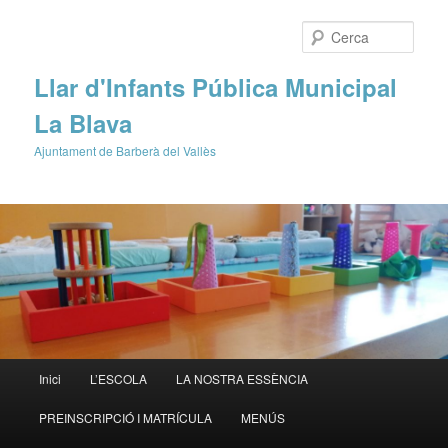
Cerca
Llar d'Infants Pública Municipal
La Blava
Ajuntament de Barberà del Vallès
Menú
Inici
L’ESCOLA
LA NOSTRA ESSÈNCIA
Aneu
principal
PREINSCRIPCIÓ I MATRÍCULA
MENÚS
al