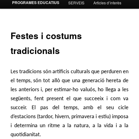
PROGRAMES EDUCATIUS
SERVEIS
Articles d’interès
contingut
principal
Festes i costums
tradicionals
Les tradicions són artificis culturals que perduren en
el temps, són tot allò que una generació hereta de
les anteriors i, per estimar-ho valuós, ho llega a les
següents, fent present el que succeeix i com va
succeir.
El pas del temps, amb el seu cicle
d’estacions (tardor, hivern, primavera i estiu) imposa
i determina un ritme a la natura, a la vida i a la
quotidianitat.