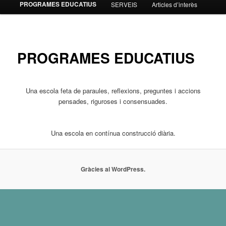
PROGRAMES EDUCATIUS
SERVEIS
Articles d’interès
contingut
principal
PROGRAMES EDUCATIUS
Una escola feta de paraules, reflexions, preguntes i accions
pensades, riguroses i consensuades.
Una escola en contínua construcció diària.
Gràcies al WordPress.