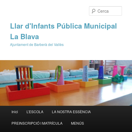
Cerca
Llar d'Infants Pública Municipal
La Blava
Ajuntament de Barberà del Vallès
Menú
Inici
L’ESCOLA
LA NOSTRA ESSÈNCIA
Aneu
principal
PREINSCRIPCIÓ I MATRÍCULA
MENÚS
al