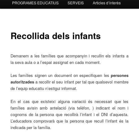
PROGRAMES EDUCATIUS
SERVEIS
Articles d’interès
contingut
principal
Recollida dels infants
Demanem a les famílies que acompanyin i recullin els infants a
la seva aula o a l’espai assignat en cada moment.
Les famílies signen un document on especifiquen les
persones
autoritzades
a recollir el seu infant per tal que qualsevol membre
de l’equip educatiu n’estigui informat.
En el cas que existeixi alguna variació és necessari que les
famílies avisin amb antelació (via telèfon, ) indicant el nom i
cognoms de la persona que recollirà l’infant i el DNI d’aquesta.
L’educadora comprovarà que la persona que recull l’infant és la
indicada per la família.