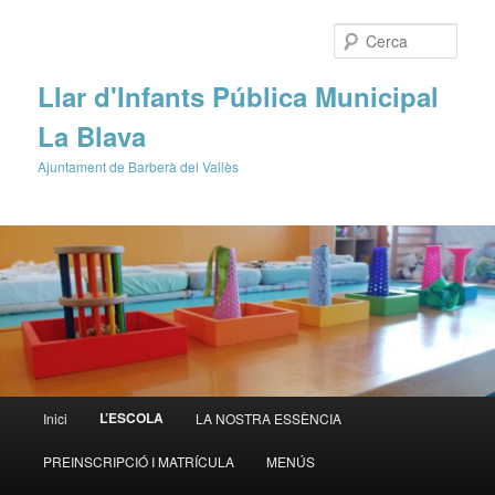
Cerca
Llar d'Infants Pública Municipal
La Blava
Ajuntament de Barberà del Vallès
Menú
L’ESCOLA
Inici
LA NOSTRA ESSÈNCIA
Aneu
principal
PREINSCRIPCIÓ I MATRÍCULA
MENÚS
al