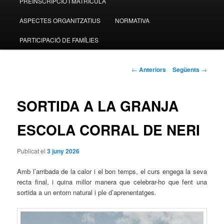
PREINSCRIPCIÓ I MATRICULA
contingut
ASPECTES ORGANITZATIUS
NORMATIVA
principal
PARTICIPACIÓ DE FAMÍLIES
Navegació
←
Anteriors
Següents
→
pels
articles
SORTIDA A LA GRANJA
ESCOLA CORRAL DE NERI
Publicat el
3 juny 2026
Amb l’arribada de la calor i el bon temps, el curs engega la seva
recta final, i quina millor manera que celebrar-ho que fent una
sortida a un entorn natural i ple d’aprenentatges.