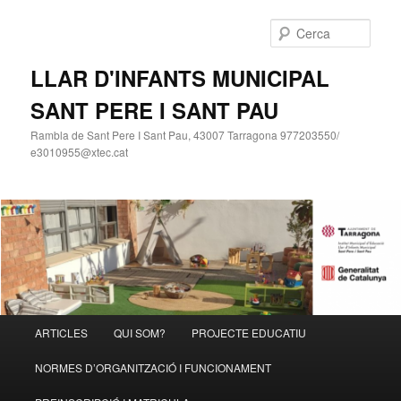
Cerca
LLAR D'INFANTS MUNICIPAL
SANT PERE I SANT PAU
Rambla de Sant Pere I Sant Pau, 43007 Tarragona 977203550/
e3010955@xtec.cat
Menú
ARTICLES
QUI SOM?
PROJECTE EDUCATIU
Aneu
principal
NORMES D’ORGANITZACIÓ I FUNCIONAMENT
al