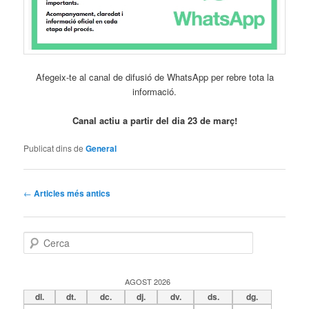
Afegeix-te al canal de difusió de WhatsApp per rebre tota la
informació.
Canal actiu a partir del dia 23 de març!
Publicat dins de
General
Navegació
←
Articles més antics
pels
articles
C
e
r
c
AGOST 2026
a
dl.
dt.
dc.
dj.
dv.
ds.
dg.