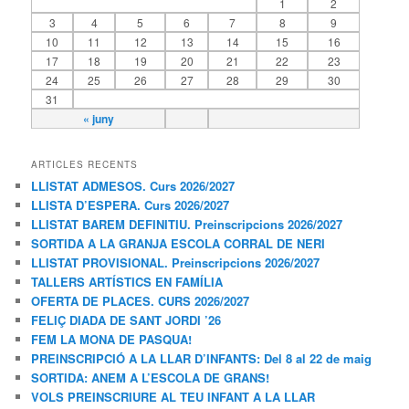
1
2
3
4
5
6
7
8
9
10
11
12
13
14
15
16
17
18
19
20
21
22
23
24
25
26
27
28
29
30
31
« juny
ARTICLES RECENTS
LLISTAT ADMESOS. Curs 2026/2027
LLISTA D’ESPERA. Curs 2026/2027
LLISTAT BAREM DEFINITIU. Preinscripcions 2026/2027
SORTIDA A LA GRANJA ESCOLA CORRAL DE NERI
LLISTAT PROVISIONAL. Preinscripcions 2026/2027
TALLERS ARTÍSTICS EN FAMÍLIA
OFERTA DE PLACES. CURS 2026/2027
FELIÇ DIADA DE SANT JORDI ’26
FEM LA MONA DE PASQUA!
PREINSCRIPCIÓ A LA LLAR D’INFANTS: Del 8 al 22 de maig
SORTIDA: ANEM A L’ESCOLA DE GRANS!
VOLS PREINSCRIURE AL TEU INFANT A LA LLAR