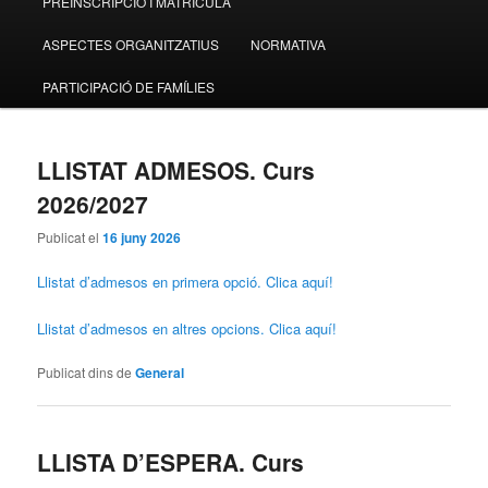
PREINSCRIPCIÓ I MATRICULA
contingut
contingut
ASPECTES ORGANITZATIUS
NORMATIVA
principal
secundari
PARTICIPACIÓ DE FAMÍLIES
LLISTAT ADMESOS. Curs
2026/2027
Publicat el
16 juny 2026
Llistat d’admesos en primera opció. Clica aquí!
Llistat d’admesos en altres opcions. Clica aquí!
Publicat dins de
General
LLISTA D’ESPERA. Curs