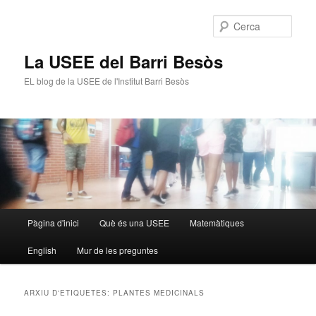
Cerca
La USEE del Barri Besòs
EL blog de la USEE de l'Institut Barri Besòs
Menú
Pàgina d'inici
Què és una USEE
Matemàtiques
Aneu
Aneu
principal
English
Mur de les preguntes
al
al
contingut
contingut
ARXIU D'ETIQUETES:
PLANTES MEDICINALS
principal
secundari