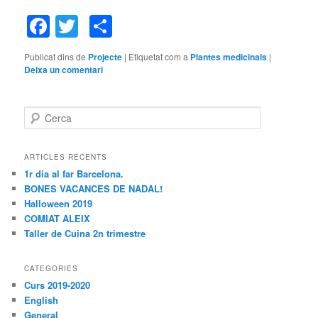
Facebook
Twitter
Comparteix
Publicat dins de
Projecte
|
Etiquetat com a
Plantes medicinals
|
Deixa un comentari
C
e
r
c
ARTICLES RECENTS
a
1r dia al far Barcelona.
BONES VACANCES DE NADAL!
Halloween 2019
COMIAT ALEIX
Taller de Cuina 2n trimestre
CATEGORIES
Curs 2019-2020
English
General