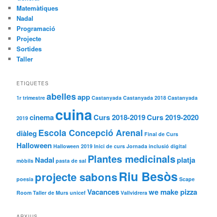
Matemàtiques
Nadal
Programació
Projecte
Sortides
Taller
ETIQUETES
abelles
app
1r trimestre
Castanyada
Castanyada 2018
Castanyada
cuina
cinema
Curs 2018-2019
Curs 2019-2020
2019
Escola Concepció Arenal
diàleg
Final de Curs
Halloween
Halloween 2019
Inici de curs
Jornada inclusió digital
Plantes medicinals
Nadal
platja
mòbils
pasta de sal
Riu Besòs
projecte sabons
poesia
Scape
Vacances
we make pizza
Room
Taller de Murs
unicef
Vallvidrera
ARXIUS