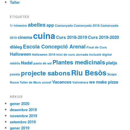
Taller
ETIQUETES
abelles
app
1r trimestre
Castanyada
Castanyada 2018
Castanyada
cuina
cinema
Curs 2018-2019
Curs 2019-2020
2019
Escola Concepció Arenal
diàleg
Final de Curs
Halloween
Halloween 2019
Inici de curs
Jornada inclusió digital
Plantes medicinals
Nadal
platja
mòbils
pasta de sal
Riu Besòs
projecte sabons
poesia
Scape
Vacances
we make pizza
Room
Taller de Murs
unicef
Vallvidrera
ARXIUS
gener 2020
desembre 2019
novembre 2019
setembre 2019
gener 2019