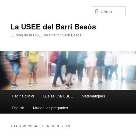
Cerca
La USEE del Barri Besòs
EL blog de la USEE de l'Institut Barri Besòs
Menú
Pàgina d'inici
Què és una USEE
Matemàtiques
Aneu
Aneu
principal
English
Mur de les preguntes
al
al
contingut
contingut
ARXIU MENSUAL:
GENER DE 2020
principal
secundari