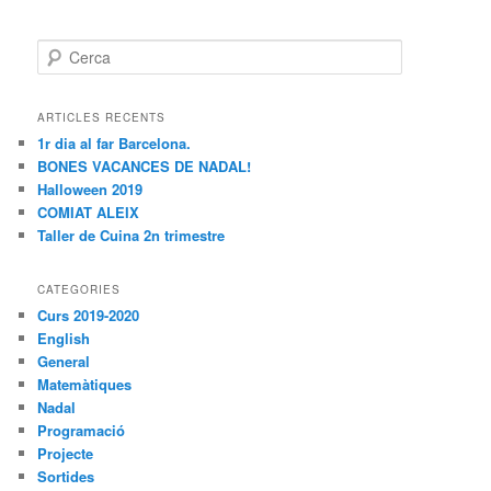
C
e
r
c
ARTICLES RECENTS
a
1r dia al far Barcelona.
BONES VACANCES DE NADAL!
Halloween 2019
COMIAT ALEIX
Taller de Cuina 2n trimestre
CATEGORIES
Curs 2019-2020
English
General
Matemàtiques
Nadal
Programació
Projecte
Sortides