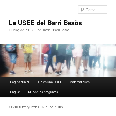
Cerca
La USEE del Barri Besòs
EL blog de la USEE de l'Institut Barri Besòs
Menú
Pàgina d'inici
Què és una USEE
Matemàtiques
Aneu
Aneu
principal
English
Mur de les preguntes
al
al
contingut
contingut
ARXIU D'ETIQUETES:
INICI DE CURS
principal
secundari