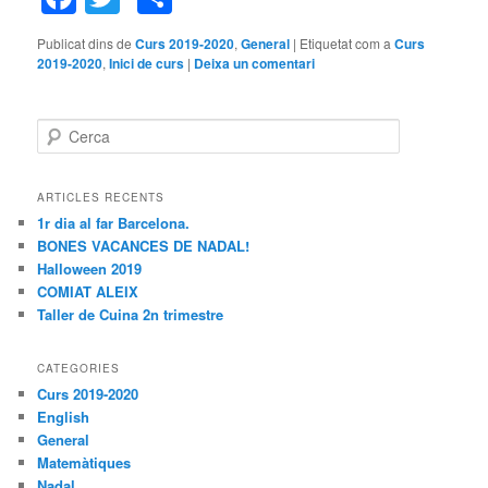
Publicat dins de
Curs 2019-2020
,
General
|
Etiquetat com a
Curs
2019-2020
,
Inici de curs
|
Deixa un comentari
C
e
r
c
ARTICLES RECENTS
a
1r dia al far Barcelona.
BONES VACANCES DE NADAL!
Halloween 2019
COMIAT ALEIX
Taller de Cuina 2n trimestre
CATEGORIES
Curs 2019-2020
English
General
Matemàtiques
Nadal