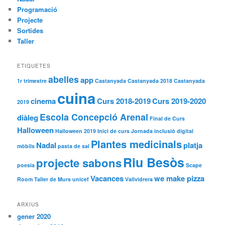
Programació
Projecte
Sortides
Taller
ETIQUETES
abelles
app
1r trimestre
Castanyada
Castanyada 2018
Castanyada
cuina
cinema
Curs 2018-2019
Curs 2019-2020
2019
Escola Concepció Arenal
diàleg
Final de Curs
Halloween
Halloween 2019
Inici de curs
Jornada inclusió digital
Plantes medicinals
Nadal
platja
mòbils
pasta de sal
Riu Besòs
projecte sabons
poesia
Scape
Vacances
we make pizza
Room
Taller de Murs
unicef
Vallvidrera
ARXIUS
gener 2020