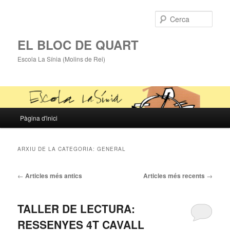
Cerca
EL BLOC DE QUART
Escola La Sínia (Molins de Rei)
Menú
Pàgina d'inici
Aneu
Aneu
principal
al
al
ARXIU DE LA CATEGORIA:
GENERAL
contingut
contingut
Navegació
←
Articles més antics
Articles més recents
→
pels
principal
secundari
articles
TALLER DE LECTURA:
RESSENYES 4T CAVALL