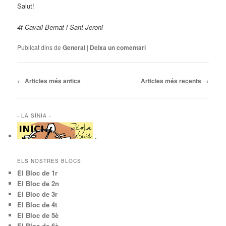
Salut!
4t Cavall Bernat i Sant Jeroni
Publicat dins de
General
|
Deixa un comentari
Navegació
←
Articles més antics
Articles més recents
→
pels
articles
- LA SÍNIA -
.
ELS NOSTRES BLOCS
El Bloc de 1r
El Bloc de 2n
El Bloc de 3r
El Bloc de 4t
El Bloc de 5è
El Bloc de 6è