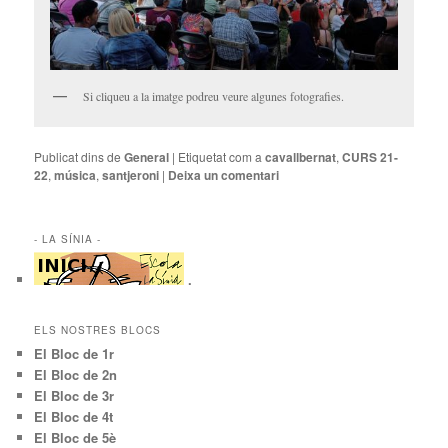
Si cliqueu a la imatge podreu veure algunes fotografies.
Publicat dins de
General
|
Etiquetat com a
cavallbernat
,
CURS 21-
22
,
música
,
santjeroni
|
Deixa un comentari
- LA SÍNIA -
.
ELS NOSTRES BLOCS
El Bloc de 1r
El Bloc de 2n
El Bloc de 3r
El Bloc de 4t
El Bloc de 5è