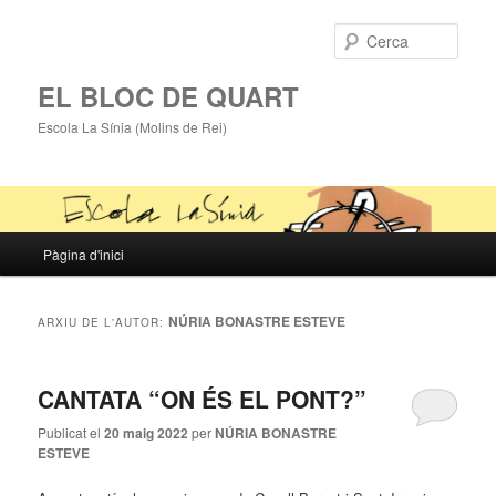
Cerca
EL BLOC DE QUART
Escola La Sínia (Molins de Rei)
Menú
Pàgina d'inici
Aneu
Aneu
principal
al
al
NÚRIA BONASTRE ESTEVE
ARXIU DE L'AUTOR:
contingut
contingut
CANTATA “ON ÉS EL PONT?”
principal
secundari
Publicat el
20 maig 2022
per
NÚRIA BONASTRE
ESTEVE