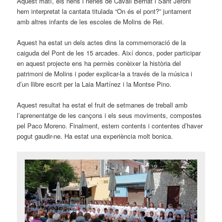
Aquest matí, els nens i nenes de Cavall Bernat i Sant Jeroni
hem interpretat la cantata titulada “On és el pont?” juntament
amb altres infants de les escoles de Molins de Rei.
Aquest ha estat un dels actes dins la commemoració de la
caiguda del Pont de les 15 arcades. Així doncs, poder participar
en aquest projecte ens ha permès conèixer la història del
patrimoni de Molins i poder explicar-la a través de la música i
d’un llibre escrit per la Laia Martínez i la Montse Pino.
Aquest resultat ha estat el fruit de setmanes de treball amb
l’aprenentatge de les cançons i els seus moviments, compostes
pel Paco Moreno. Finalment, estem contents i contentes d’haver
pogut gaudir-ne. Ha estat una experiència molt bonica.