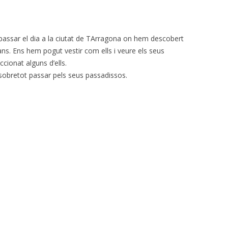
GRANS
P5
TALLER LLUM DEL DESERT
GRUPS INTERACT
FEM RÀDIO A L’ESCOLA
VISITA AL BIOPARC
TERTÚLIES LITER
 passar el dia a la ciutat de TArragona on hem descobert
DIALÒGIQUES
FESTES TRADICIONALS
ns. Ens hem pogut vestir com ells i veure els seus
XXVI MOSTRA DE TEATRE
cionat alguns d’ells.
ESCOLAR DEL BAIX EBRE
INFANTIL
 sobretot passar pels seus passadissos.
JCLIC
MOLTES WEBS INTERESSANTS
PDI- PISSARRA DIGITAL
INTERACTIVA
RACÓ DELS JOCS
WEBQUEST I CACERA DE TRESORS
ENLLAÇOS WEBQUEST
DE TRESORS