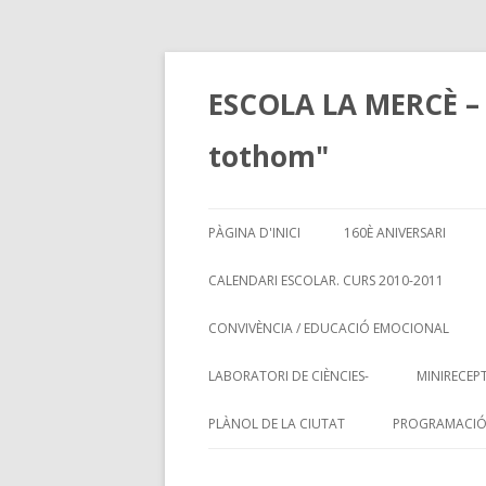
ESCOLA LA MERCÈ – 
tothom"
PÀGINA D'INICI
160È ANIVERSARI
CALENDARI ESCOLAR. CURS 2010-2011
CALENDARI DE TRADICIONS I
CONVIVÈNCIA / EDUCACIÓ EMOCIONAL
COSTUMS
EDUCACIÓ EMOCIONAL
LABORATORI DE CIÈNCIES-
MINIRECEPT
MEDIATECA
PLÀNOL DE LA CIUTAT
PROGRAMACIÓ