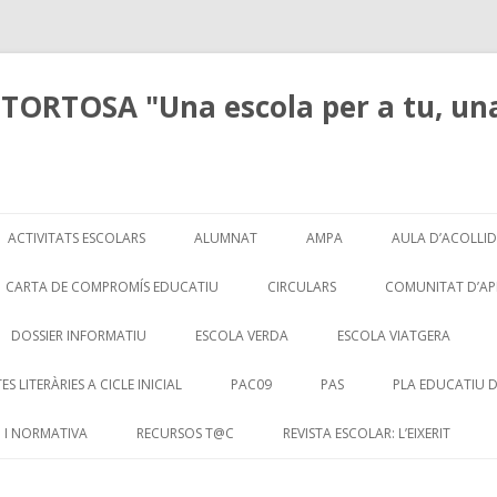
TORTOSA "Una escola per a tu, una
Skip
to
ACTIVITATS ESCOLARS
ALUMNAT
AMPA
AULA D’ACOLLI
content
ITINERARIS DE LECTURA. ANDREU
CICLE INICIAL
MATERIALS
DIA DE LA LLE
CARTA DE COMPROMÍS EDUCATIU
CIRCULARS
COMUNITAT D’A
CARRANZA
CICLE MITJÀ
MENJADOR
APRENENTATGE 
DOSSIER INFORMATIU
ESCOLA VERDA
ESCOLA VIATGERA
L’AVENTURA DE LA VIDA
CICLE SUPERIOR
EL PROJECTE DE
L’INFLABLE PER RECICLAR
#101 (SENSE TÍTOL)
ES LITERÀRIES A CICLE INICIAL
PAC09
PAS
PLA EDUCATIU 
P5 VISITA EXPOEBRE
D’APRENENTATG
SALTANT
EDUCACIÓ INFANTIL
P3
GALICIA 2009
 I NORMATIVA
RECURSOS T@C
REVISTA ESCOLAR: L’EIXERIT
DOCUMENT MAR
PLA DE CONSUM DE FRUITA A LES
P4
SALAMANCA 2010
ESCOLES
FASES DE TRAN
CATACLIC. LLEGIR ENS FA +