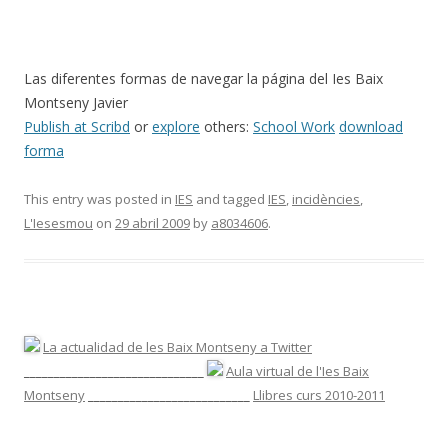
Las diferentes formas de navegar la página del Ies Baix
Montseny Javier
Publish at Scribd
or
explore
others:
School Work
download
forma
This entry was posted in
IES
and tagged
IES
,
incidències
,
L'Iesesmou
on
29 abril 2009
by
a8034606
.
La actualidad de les Baix Montseny a Twitter
______________________________
Aula virtual de l'Ies Baix
Montseny
___________________________
Llibres curs 2010-2011