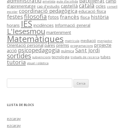
administratiu
batxillerat
camp
ametista
aula d'acollida
català
castellà
d'aprenentatge
cicles
cap d'estudis
consell
coordinació pedagògica
educació física
escolar
filosofia
festes
francès
història
fotos
física
IES
horaris
incidències
Informació general
L'Iesesmou
manteniment
Matemàtiques
mediació
matrícula
menjador
projecte
Orientació personal
pares
premis
programacions
psicopedagogia
Sant Jordi
acció
quìmica
sortides
tecnologia
tubes
subvencions
treballs de recerca
tutoria
visual i plàstica
C
e
r
c
LLISTA DE BLOCS
a
:
ezcaray
ezcaray