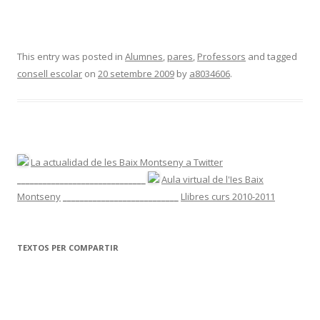
This entry was posted in
Alumnes
,
pares
,
Professors
and tagged
consell escolar
on
20 setembre 2009
by
a8034606
.
La actualidad de les Baix Montseny a Twitter
______________________________
Aula virtual de l'Ies Baix
Montseny
___________________________
Llibres curs 2010-2011
TEXTOS PER COMPARTIR