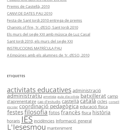
Premis de Castellà, 2010
CANVI DE DATES PAU 2010
Festa de Sant Jordi 2010 entrega de premis
Chariots of fire, 1r. d’ESO, Sant Jordi 2010
Els murs del segle XXI amb música de Luz Casal
Sant Jordi 2010, els murs del segle XXI
INSTRUCCIONS MATRÍCULA PAU
A Empúries amb els alumnes de 1r. d’ESO, 2010
ETIQUETES
activitats educatives
administració
administratiu
batxillerat
camp
ametista
aula d'acollida
català
castellà
d'aprenentatge
cicles
cap d'estudis
consell
coordinació pedagògica
educació física
escolar
filosofia
festes
francès
història
fotos
física
IES
horaris
incidències
Informació general
L'Iesesmou
manteniment