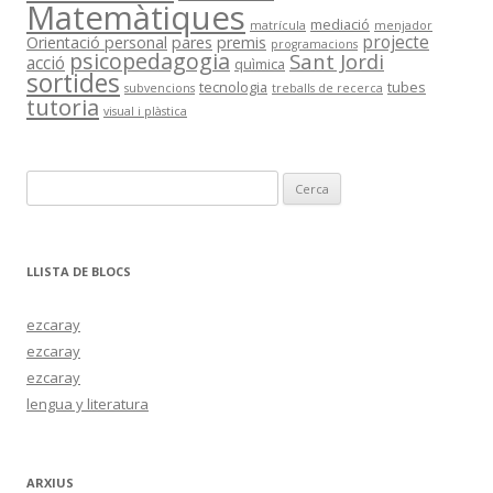
Matemàtiques
mediació
matrícula
menjador
projecte
Orientació personal
pares
premis
programacions
psicopedagogia
Sant Jordi
acció
quìmica
sortides
tecnologia
tubes
subvencions
treballs de recerca
tutoria
visual i plàstica
C
e
r
c
LLISTA DE BLOCS
a
:
ezcaray
ezcaray
ezcaray
lengua y literatura
ARXIUS