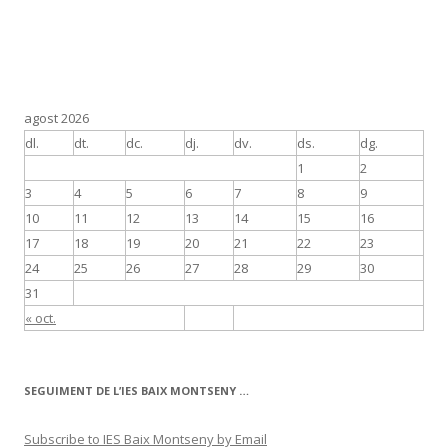
agost 2026
dl.
dt.
dc.
dj.
dv.
ds.
dg.
1
2
3
4
5
6
7
8
9
10
11
12
13
14
15
16
17
18
19
20
21
22
23
24
25
26
27
28
29
30
31
« oct.
SEGUIMENT DE L’IES BAIX MONTSENY …
Subscribe to IES Baix Montseny by Email