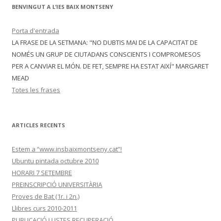
BENVINGUT A L’IES BAIX MONTSENY
Porta d'entrada
LA FRASE DE LA SETMANA: "NO DUBTIS MAI DE LA CAPACITAT DE
NOMÉS UN GRUP DE CIUTADANS CONSCIENTS I COMPROMESOS
PER A CANVIAR EL MÓN. DE FET, SEMPRE HA ESTAT AIXÍ" MARGARET
MEAD
Totes les frases
ARTICLES RECENTS
Estem a “www.insbaixmontseny.cat”!
Ubuntu pintada octubre 2010
HORARI 7 SETEMBRE
PREINSCRIPCIÓ UNIVERSITÀRIA
Proves de Bat (1r. i 2n.)
Llibres curs 2010-2011
PUBLICACIÓ LLISTES RECUPERACIÓ