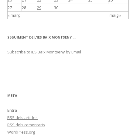
20
21
22
23
24
25
26
27
28
29
30
« març
maig »
SEGUIMENT DE L’IES BAIX MONTSENY …
Subscribe to IES Baix Montseny by Email
META
Entra
RSS
dels articles
RSS
dels comentaris
WordPress.org