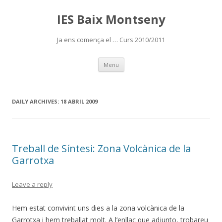
IES Baix Montseny
Ja ens comença el … Curs 2010/2011
Skip
Menu
to
content
DAILY ARCHIVES:
18 ABRIL 2009
Treball de Síntesi: Zona Volcànica de la
Garrotxa
Leave a reply
Hem estat convivint uns dies a la zona volcànica de la
Garrotxa i hem treballat molt. A l’enllaç que adjunto, trobareu