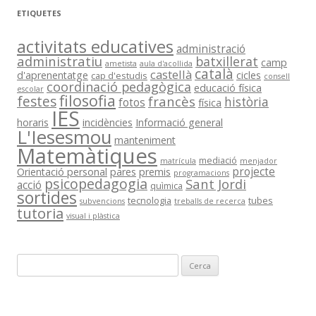
ETIQUETES
activitats educatives
administració
administratiu
batxillerat
camp
ametista
aula d'acollida
català
castellà
d'aprenentatge
cicles
cap d'estudis
consell
coordinació pedagògica
educació física
escolar
filosofia
festes
francès
història
fotos
física
IES
horaris
incidències
Informació general
L'Iesesmou
manteniment
Matemàtiques
mediació
matrícula
menjador
projecte
Orientació personal
pares
premis
programacions
psicopedagogia
Sant Jordi
acció
quìmica
sortides
tecnologia
tubes
subvencions
treballs de recerca
tutoria
visual i plàstica
C
e
r
c