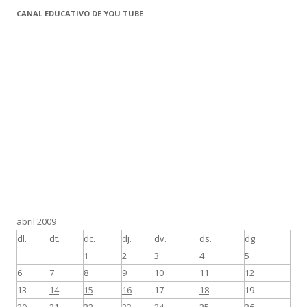
CANAL EDUCATIVO DE YOU TUBE
abril 2009
dl.
dt.
dc.
dj.
dv.
ds.
dg.
1
2
3
4
5
6
7
8
9
10
11
12
13
14
15
16
17
18
19