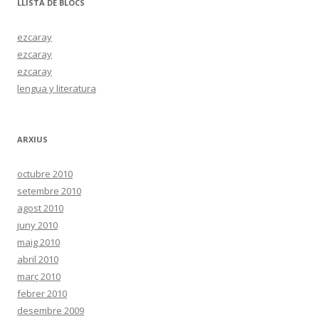
LLISTA DE BLOCS
a
:
ezcaray
ezcaray
ezcaray
lengua y literatura
ARXIUS
octubre 2010
setembre 2010
agost 2010
juny 2010
maig 2010
abril 2010
març 2010
febrer 2010
desembre 2009