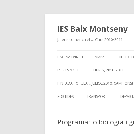
IES Baix Montseny
Ja ens comença el … Curs 2010/2011
PÀGINA D'INICI
AMPA
BIBLIOTE
L’IES ES MOU
LLIBRES, 2010/2011
PINTADA POPULAR, JULIOL 2010, CAMPIONS!!!
SORTIDES
TRANSPORT
DEPART
Programació biologia i g