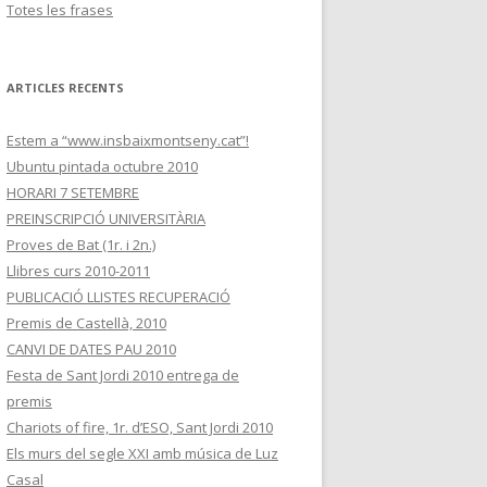
Totes les frases
ARTICLES RECENTS
Estem a “www.insbaixmontseny.cat”!
Ubuntu pintada octubre 2010
HORARI 7 SETEMBRE
PREINSCRIPCIÓ UNIVERSITÀRIA
Proves de Bat (1r. i 2n.)
Llibres curs 2010-2011
PUBLICACIÓ LLISTES RECUPERACIÓ
Premis de Castellà, 2010
CANVI DE DATES PAU 2010
Festa de Sant Jordi 2010 entrega de
premis
Chariots of fire, 1r. d’ESO, Sant Jordi 2010
Els murs del segle XXI amb música de Luz
Casal