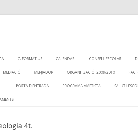
Skip
to
CA
C. FORMATIUS
CALENDARI
CONSELL ESCOLAR
D
content
MEDIACIÓ
MENJADOR
ORGANITZACIÓ, 2009/2010
PAC 
!!
PORTA D’ENTRADA
PROGRAMA AMETISTA
SALUT I ESCO
AMENTS
eologia 4t.