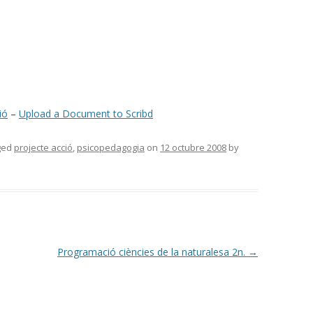
ió
–
Upload a Document to Scribd
gged
projecte acció
,
psicopedagogia
on
12 octubre 2008
by
Programació ciències de la naturalesa 2n.
→