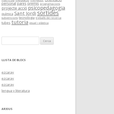
mediació
matrícula
menjador
personal
pares
premis
programacions
psicopedagogia
projecte acció
sortides
Sant Jordi
quìmica
tecnologia
subvencions
treballs de recerca
tutoria
tubes
visual i plàstica
C
e
r
c
LLISTA DE BLOCS
a
:
ezcaray
ezcaray
ezcaray
lengua y literatura
ARXIUS