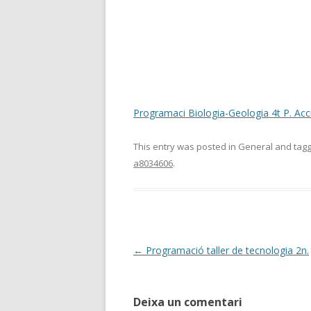
Programaci Biologia-Geologia 4t P. Acc
This entry was posted in General and ta
a8034606
.
Post
←
Programació taller de tecnologia 2n.
navigation
Deixa un comentari