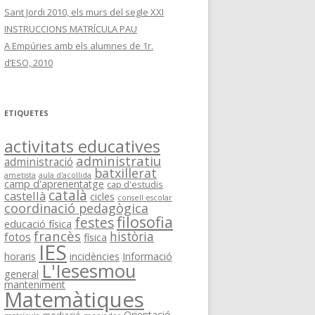
Sant Jordi 2010, els murs del segle XXI
INSTRUCCIONS MATRÍCULA PAU
A Empúries amb els alumnes de 1r.
d’ESO, 2010
ETIQUETES
activitats educatives
administratiu
administració
batxillerat
ametista
aula d'acollida
camp d'aprenentatge
cap d'estudis
català
castellà
cicles
consell escolar
coordinació pedagògica
filosofia
festes
educació física
francès
història
fotos
física
IES
horaris
incidències
Informació
L'Iesesmou
general
manteniment
Matemàtiques
Orientació