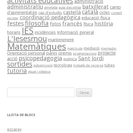
activitats educatives
administració
administratiu
batxillerat
camp
ametista
aula d'acollida
català
castellà
d'aprenentatge
cicles
cap d'estudis
consell
coordinació pedagògica
educació física
escolar
filosofia
festes
francès
història
fotos
física
IES
horaris
incidències
Informació general
L'Iesesmou
manteniment
Matemàtiques
mediació
matrícula
menjador
projecte
Orientació personal
pares
premis
programacions
psicopedagogia
Sant Jordi
acció
quìmica
sortides
tecnologia
tubes
subvencions
treballs de recerca
tutoria
visual i plàstica
C
e
r
c
LLISTA DE BLOCS
a
:
ezcaray