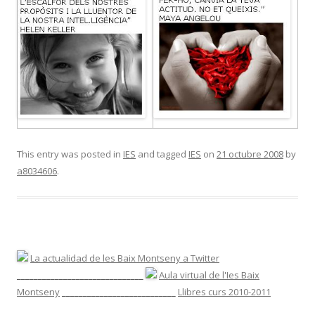
This entry was posted in
IES
and tagged
IES
on
21 octubre 2008
by
a8034606
.
La actualidad de les Baix Montseny a Twitter
______________________________
Aula virtual de l'Ies Baix
Montseny
___________________________
Llibres curs 2010-2011