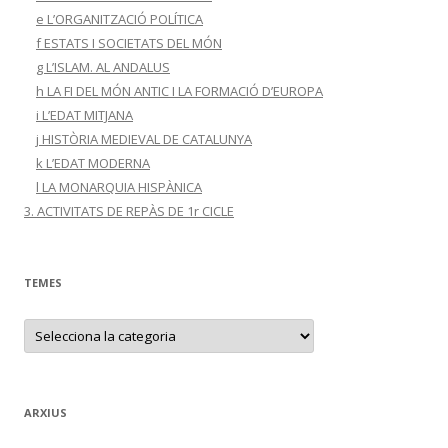
e L’ORGANITZACIÓ POLÍTICA
f ESTATS I SOCIETATS DEL MÓN
g L’ISLAM. AL ANDALUS
h LA FI DEL MÓN ANTIC I LA FORMACIÓ D’EUROPA
i L’EDAT MITJANA
j HISTÒRIA MEDIEVAL DE CATALUNYA
k L’EDAT MODERNA
l LA MONARQUIA HISPÀNICA
3. ACTIVITATS DE REPÀS DE 1r CICLE
TEMES
T
E
M
E
S
ARXIUS