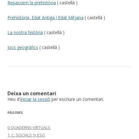
Repassem la prehistòria
( castellà )
Prehistòria, Edat Antiga i Edat Mitjana
( castellà )
La nostra història
( castellà )
Jocs geogràfics
( castellà )
Deixa un comentari
Heu d'
iniciar la sessió
per escriure un comentari.
PÀGINES
0 QUADERNS VIRTUALS
1. C. SOCIALS 1r ESO