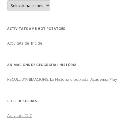
A
r
x
i
u
s
ACTIVITATS AMB HOT POTATOES
Activitats de 1r cicle
ANIMACIONS DE GEOGRAFIA I HISTÒRIA
RECULL D'ANIMACIONS. La Història dibuixada. Acadèmia Play
CLICS DE SOCIALS
Activitats CLIC