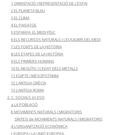
1 ORIENTACIÓ I REPRESENTACIÓ DE L’ESPAI
2 EL PLANETA BLAU
3 EL CLIMA
4 EL PAISATGE
5 ESPANYA: EL MEDI FÍSIC
6 ELS RECURSOS NATURALS I L’EQUILIBRI DEL MEDI
7 LES FONTS DE LA HISTÒRIA
8 LES ETAPES DE LA HISTÒRIA
9 ELS PRIMERS HUMANS
10 EL NEOLÍTIC I L’EDAT DELS METALLS
11 EGIPTE I MESOPOTÀMIA
12 L’ANTIGA GRÈCIA
13 L’ANTIGA ROMA
2. C. SOCIALS 2n ESO
a LA POBLACIÓ
b MOVIMENTS NATURALS I MIGRATORIS
SÍNTESI de MOVIMENTS NATURALS I MIGRATORIS
d L’ORGANITZACIÓ ECONÒMICA
c EUROPA I LA UNIÓ EUROPEA