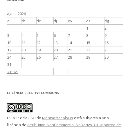
agost 2026
dl.
dt.
dc.
dj.
dv.
ds.
dg.
1
2
3
4
5
6
7
8
9
10
11
12
13
14
15
16
17
18
19
20
21
22
23
24
25
26
27
28
29
30
31
« nov.
LLICÈNCIA CREATIVE COMMONS
CS a 1r cicle ESO
de
Montserrat Alsius
està subjecta a una
llicència de
Attribution-NonCommercial-NoDerivs 3.0 Unported de