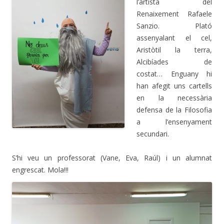
l’artista del
Renaixement Rafaele
Sanzio. Plató
assenyalant el cel,
Aristòtil la terra,
Alcibíades de
costat… Enguany hi
han afegit uns cartells
en la necessària
defensa de la Filosofia
a l’ensenyament
secundari.
S’hi veu un professorat (Vane, Eva, Raúl) i un alumnat
engrescat. Mola!!!