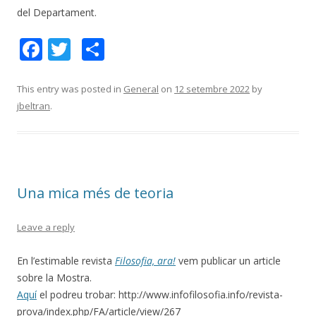
del Departament.
F
T
C
ac
w
o
e
itt
m
This entry was posted in
General
on
12 setembre 2022
by
jbeltran
.
b
er
p
o
ar
o
te
k
ix
Una mica més de teoria
Leave a reply
En l’estimable revista
Filosofia, ara!
vem publicar un article
sobre la Mostra.
Aquí
el podreu trobar: http://www.infofilosofia.info/revista-
prova/index.php/FA/article/view/267