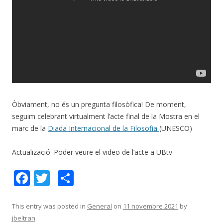
Òbviament, no és un pregunta filosòfica! De moment,
seguim celebrant virtualment l’acte final de la Mostra en el
marc de la
Diada Internacional de la Filosofia
(UNESCO)
Actualizació: Poder veure el video de l’acte a UBtv
F
T
C
ac
w
o
e
itt
m
This entry was posted in
General
on
11 novembre 2021
by
jbeltran
.