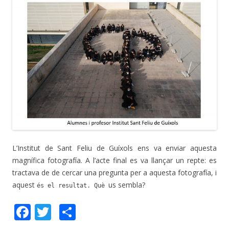
L’Institut de Sant Feliu de Guíxols ens va enviar aquesta
magnífica fotografía. A l’acte final es va llançar un repte: es
tractava de de cercar una pregunta per a aquesta fotografía, i
aquest
us sembla?
és el resultat. Què
F
T
C
ac
w
o