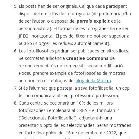
Els posts han de ser originals. Cal que cada participant
disposi del dret d’ús de la fotografia (de preferència n’ha
de ser l’autor, o disposar del
permís explícit
de la
persona autora). El format de les fotografies ha de ser
JPEG i horitzontal. El pes del fitxer no pot ser superior a
600 kb (Blogger les redueix automàticament).
Les fotofilosofies podran ser publicades en altres llocs.
Se sotmeten a llicència
Creative Commons
de
reconeixement, ús no comercial i sense modificació.
Podeu prendre exemple de fotofilosofies de mostres
anteriors en els enllaços del
blog de la Mostra
.
Si és l’alumnat que posteja la seva fotofilosofia, un cop
fet ho comunicarà al seu
professor o professora.
Cada centre seleccionarà un 10% de les millors
fotofilosofies i emplenarà al CREAIF el formulari 2
(“Seleccionats Fotofilosofia”), adjuntant-hi una
presentacio pptx de les seleccionades. Seran mostrades
en l’acte final públic del 16 de novembre de 2022, que