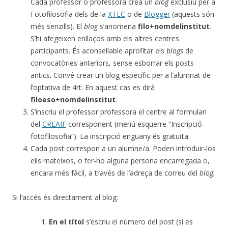
Cada professor o professora crea un
blog
exclusiu per a
Fotofilosofia dels de la
XTEC
o de
Blogger
(aquests són
més senzills). El
blog
s’anomena
filo+nomdelinstitut
.
S’hi afegeixen enllaços amb els altres centres
participants. És aconsellable aprofitar els
blogs
de
convocatòries anteriors, sense esborrar els posts
antics. Convé crear un blog específic per a l’alumnat de
l’optativa de 4rt. En aquest cas es dirà
filoeso+nomdelinstitut
.
S’inscriu el professor professora el centre al formulari
del
CREAIF
corresponent (menú esquerre “Inscripció
fotofilosofia”). La inscripció enguany és gratuïta.
Cada post correspon a un alumne/a. Poden introduir-los
ells mateixos, o fer-ho alguna persona encarregada o,
encara més fàcil, a través de l’adreça de correu del
blog.
Si l’accés és directament al blog:
En el títol
s’escriu el número del post (si es