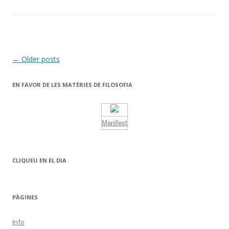
b
er
p
o
ar
o
te
k
ix
Post
←
Older posts
navigation
EN FAVOR DE LES MATÈRIES DE FILOSOFIA
Manifest
CLIQUEU EN EL DIA
PÀGINES
Info