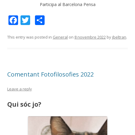
Participa al Barcelona Pensa
F
T
C
ac
w
o
e
itt
m
This entry was posted in
General
on
8 novembre 2022
by
jbeltran
.
b
er
p
o
ar
o
te
Comentant Fotofilosofies 2022
k
ix
Leave a reply
Qui sóc jo?