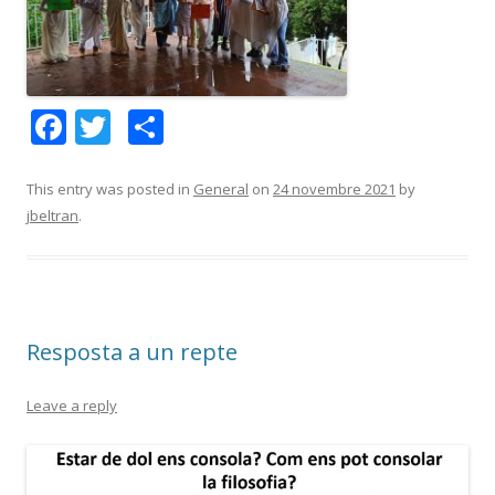
F
T
C
ac
w
o
e
itt
m
This entry was posted in
General
on
24 novembre 2021
by
jbeltran
.
b
er
p
o
ar
o
te
k
ix
Resposta a un repte
Leave a reply