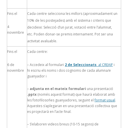
Fins el
Cada centre selecciona les millors (aproximadament un
10% de les postejades) amb el sistema i criteris que
4
decideixi: Selecció d’un jurat, votació entre l’alumnat,
novembre
etc. Poden donar-se premis internament. Pot ser una
activitat avaluable.
Fins el
Cada centre:
6 de
– Accedeix al formulari
2 de Seleccionats
al CREAIF
i
novembre
hi escriu els noms i dos cognoms de cada alumna/e
guanyador i
–
adjunta en el mateix formulari
una presentació
.pptx
(només aquest format) que haurà elaborat amb
les fotofilosofies guanyadores, seguint el
format usual
.
Aquestes s’aplegaran en una presentació collectiva que
es projectarà en l’acte final.
– S’elaboren videos breus (10-15 segons) de