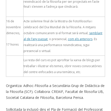
reivindicació de la filosofia per ser projectats en l’acte
final i s’envien a l’adreça que s’indicarà.
16 de
Acte solemne final de la Mostra de Fotofilosofia i
novembre
celebració del Dia Mundial de la Filosofia. A mitjans
dimecres,
octubre comunicarem si el format serà virtual,
semblant
al de l’any passat
, o presencial,
com els anteriors
. Es
17 hores
realitzarà una performance reivindicativa, sigui
presencial o virtual.
La resta del curs es pot aprofitar la xarxa de blogs per
treballar i il·lustrar els temes, obrir noves convocatòries
del centre enfocades a una temàtica, etc.
Organitza: Adhoc-Filosofia a Secundària-Grup de Didàctica de
la Filosofia (SCF). Col·labora: CREAIF, Facultat de filosofia UB,
Societat Catalana de Filosofia, Barcelona Pensa.
Sol·licitada la inclusió dins el Pla de Formació del Professorat