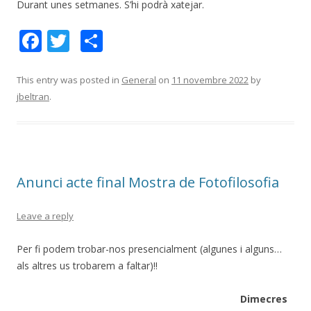
Durant unes setmanes. S’hi podrà xatejar.
F
T
C
ac
w
o
e
itt
m
This entry was posted in
General
on
11 novembre 2022
by
jbeltran
.
b
er
p
o
ar
o
te
k
ix
Anunci acte final Mostra de Fotofilosofia
Leave a reply
Per fi podem trobar-nos presencialment (algunes i alguns…
als altres us trobarem a faltar)!!
Dimecres