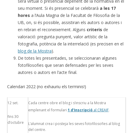
serà virtual o presencial depenent de la normativa en el
seu moment. Si és presencial se celebrarà
a les 17
hores
a l’Aula Magna de la Facultat de Filosofia de la
UB, on, si és possible, assistiran els autors o autores i
en rebran el reconeixement. Alguns
criteris
de
valoració: pregunta punyent, valor artístic de la
fotografia, potència de la interrelació (es precisen en el
blog
de la Mostra
).
De totes les presentades, se seleccionaran algunes
fotofilosofies que seran defensades per les seves
autores o autors en l’acte final.
Calendari 2022 (no exhauriu els terminis!)
12 set.
Cada centre obre el blog i s’inscriu a la Mostra
emplenant el formulari
1
d’Inscripció
al CREAIF
.
fins 30
d’octubre
L’alumnat crea i posteja les seves fotofilosofies al blog
del centre.