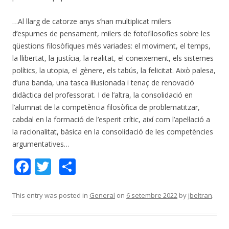
…Al llarg de catorze anys s’han multiplicat milers
d’espurnes de pensament, milers de fotofilosofies sobre les
qüestions filosòfiques més variades: el moviment, el temps,
la llibertat, la justícia, la realitat, el coneixement, els sistemes
polítics, la utopia, el gènere, els tabús, la felicitat. Això palesa,
d’una banda, una tasca il·lusionada i tenaç de renovació
didàctica del professorat. I de l’altra, la consolidació en
l’alumnat de la competència filosòfica de problematitzar,
cabdal en la formació de l’esperit crític, així com l’apel·lació a
la racionalitat, bàsica en la consolidació de les competències
argumentatives…
F
T
C
ac
w
o
e
itt
m
This entry was posted in
General
on
6 setembre 2022
by
jbeltran
.
b
er
p