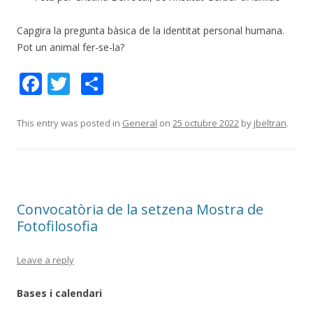
Capgira la pregunta bàsica de la identitat personal humana.
Pot un animal fer-se-la?
F
T
C
ac
w
o
e
itt
m
This entry was posted in
General
on
25 octubre 2022
by
jbeltran
.
b
er
p
o
ar
o
te
Convocatòria de la setzena Mostra de
k
ix
Fotofilosofia
Leave a reply
Bases i calendari