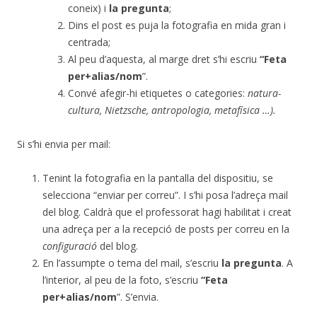
coneix) i
la pregunta
;
Dins el post es puja la fotografia en mida gran i
centrada;
Al peu d’aquesta, al marge dret s’hi escriu
“Feta
per+alias/nom
”.
Convé afegir-hi etiquetes o categories:
natura-
cultura, Nietzsche, antropologia, metafísica …).
Si s’hi envia per mail:
Tenint la fotografia en la pantalla del dispositiu, se
selecciona “enviar per correu”. I s’hi posa l’adreça mail
del blog. Caldrà que el professorat hagi habilitat i creat
una adreça per a la recepció de posts per correu en la
configuració
del blog.
En l’assumpte o tema del mail, s’escriu
la pregunta
. A
l’interior, al peu de la foto, s’escriu
“Feta
per+alias/nom
”. S’envia.