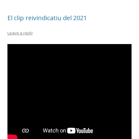
o
ar
o
te
El clip reivindicatiu del 2021
k
ix
Leave a reply