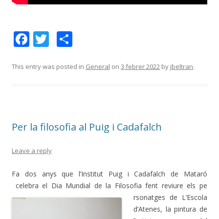
F
T
C
ac
w
o
e
itt
m
This entry was posted in
General
on
3 febrer 2022
by
jbeltran
.
b
er
p
o
ar
o
te
Per la filosofia al Puig i Cadafalch
k
ix
Leave a reply
Fa dos anys que l’Institut Puig i Cadafalch de Mataró
celebra el Dia Mundial de la Filosofia fent reviure els pe
rsonatges de L’Escola
d’Atenes, la pintura de