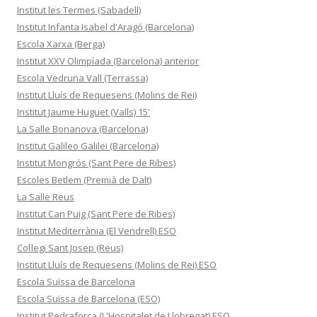
Institut les Termes (Sabadell)
Institut Infanta Isabel d'Aragó (Barcelona)
Escola Xarxa (Berga)
Institut XXV Olimpíada (Barcelona) anterior
Escola Vedruna Vall (Terrassa)
Institut Lluís de Requesens (Molins de Rei)
Institut Jaume Huguet (Valls) 15'
La Salle Bonanova (Barcelona)
Institut Galileo Galilei (Barcelona)
Institut Mongrós (Sant Pere de Ribes)
Escoles Betlem (Premià de Dalt)
La Salle Reus
Institut Can Puig (Sant Pere de Ribes)
Institut Mediterrània (El Vendrell) ESO
Col·legi Sant Josep (Reus)
Institut Lluís de Requesens (Molins de Rei) ESO
Escola Suïssa de Barcelona
Escola Suïssa de Barcelona (ESO)
Institut Pedraforca (L'Hospitalet de Llobregat) ESO