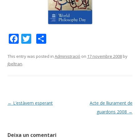
F
T
C
ac
w
o
e
itt
m
This entry was posted in
Administració
on
17 novembre 2008
by
jbeltran
.
b
er
p
o
ar
o
te
k
ix
Post
←
L’estàvem esperant
Acte de lliurament de
navigation
guardons 2008
→
Deixa un comentari