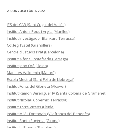
2. CONVOCATÒRIA 2022
IES del CAR (Sant Cugat del Vallès)
Institut Antoni Pous i Argila (Manlleu)
Institut Investigador Blanxart (Terrassa)
Col.legi l'Estel (Granollers)
Centre d'Estudis Prat (Barcelona)
Institut Alfons Costafreda (Tàrrega)
Institut Joan Oró (Lleida)
Maristes Valldemia (Mataró)
Escola Mestral (Sant Feliu de Llobregat)
Institut Fonts del Glorieta (Alcover)
Institut Ramon Berenguer IV (Santa Coloma de Gramenet)
Institut Nicolau Copèrnic (Terrassa)
Institut Torre Vicens (Lleida)
Institut Milà i Fontanals (Vilafranca del Penedès)
Institut Santa Eugènia (Girona)
Institut la Pineda (Badalona)