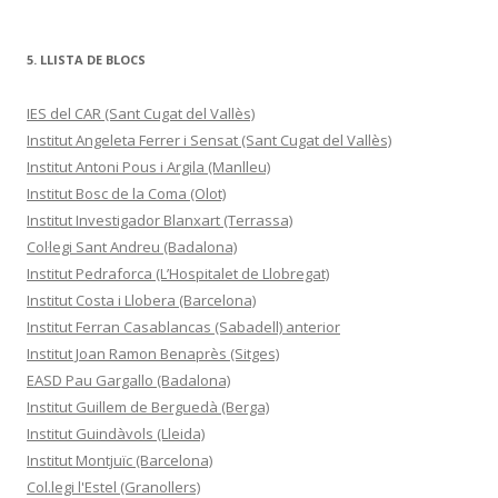
5. LLISTA DE BLOCS
IES del CAR (Sant Cugat del Vallès)
Institut Angeleta Ferrer i Sensat (Sant Cugat del Vallès)
Institut Antoni Pous i Argila (Manlleu)
Institut Bosc de la Coma (Olot)
Institut Investigador Blanxart (Terrassa)
Col·legi Sant Andreu (Badalona)
Institut Pedraforca (L’Hospitalet de Llobregat)
Institut Costa i Llobera (Barcelona)
Institut Ferran Casablancas (Sabadell) anterior
Institut Joan Ramon Benaprès (Sitges)
EASD Pau Gargallo (Badalona)
Institut Guillem de Berguedà (Berga)
Institut Guindàvols (Lleida)
Institut Montjuïc (Barcelona)
Col.legi l'Estel (Granollers)