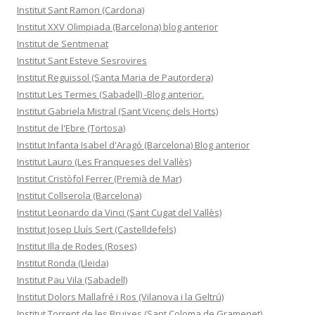
Institut Sant Ramon (Cardona)
Institut XXV Olimpiada (Barcelona) blog anterior
Institut de Sentmenat
Institut Sant Esteve Sesrovires
Institut Reguissol (Santa Maria de Pautordera)
Institut Les Termes (Sabadell) -Blog anterior.
Institut Gabriela Mistral (Sant Vicenç dels Horts)
Institut de l'Ebre (Tortosa)
Institut Infanta Isabel d'Aragó (Barcelona) Blog anterior
Institut Lauro (Les Franqueses del Vallès)
Institut Cristòfol Ferrer (Premià de Mar)
Institut Collserola (Barcelona)
Institut Leonardo da Vinci (Sant Cugat del Vallès)
Institut Josep Lluís Sert (Castelldefels)
Institut Illa de Rodes (Roses)
Institut Ronda (Lleida)
Institut Pau Vila (Sabadell)
Institut Dolors Mallafré i Ros (Vilanova i la Geltrú)
Institut Torrent de les Bruixes (Sant Coloma de Gramenet)