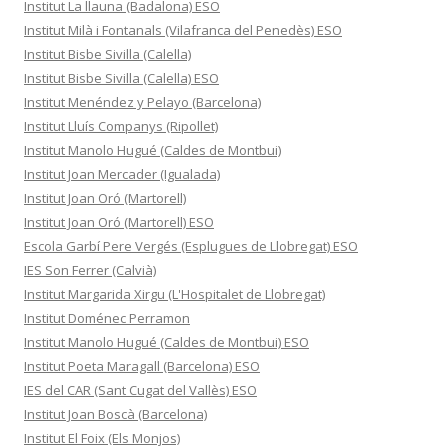
Institut La llauna (Badalona) ESO
Institut Milà i Fontanals (Vilafranca del Penedès) ESO
Institut Bisbe Sivilla (Calella)
Institut Bisbe Sivilla (Calella) ESO
Institut Menéndez y Pelayo (Barcelona)
Institut Lluís Companys (Ripollet)
Institut Manolo Hugué (Caldes de Montbui)
Institut Joan Mercader (Igualada)
Institut Joan Oró (Martorell)
Institut Joan Oró (Martorell) ESO
Escola Garbí Pere Vergés (Esplugues de Llobregat) ESO
IES Son Ferrer (Calvià)
Institut Margarida Xirgu (L'Hospitalet de Llobregat)
Institut Doménec Perramon
Institut Manolo Hugué (Caldes de Montbui) ESO
Institut Poeta Maragall (Barcelona) ESO
IES del CAR (Sant Cugat del Vallès) ESO
Institut Joan Boscà (Barcelona)
Institut El Foix (Els Monjos)