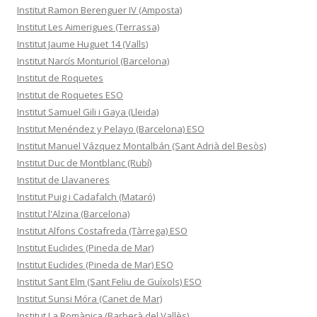
Institut Ramon Berenguer IV (Amposta)
Institut Les Aimerigues (Terrassa)
Institut Jaume Huguet 14 (Valls)
Institut Narcís Monturiol (Barcelona)
Institut de Roquetes
Institut de Roquetes ESO
Institut Samuel Gili i Gaya (Lleida)
Institut Menéndez y Pelayo (Barcelona) ESO
Institut Manuel Vázquez Montalbán (Sant Adrià del Besòs)
Institut Duc de Montblanc (Rubí)
Institut de Llavaneres
Institut Puig i Cadafalch (Mataró)
Institut l'Alzina (Barcelona)
Institut Alfons Costafreda (Tàrrega) ESO
Institut Euclides (Pineda de Mar)
Institut Euclides (Pineda de Mar) ESO
Institut Sant Elm (Sant Feliu de Guíxols) ESO
Institut Sunsi Móra (Canet de Mar)
Institut La Romànica (Barberà del Vallès)