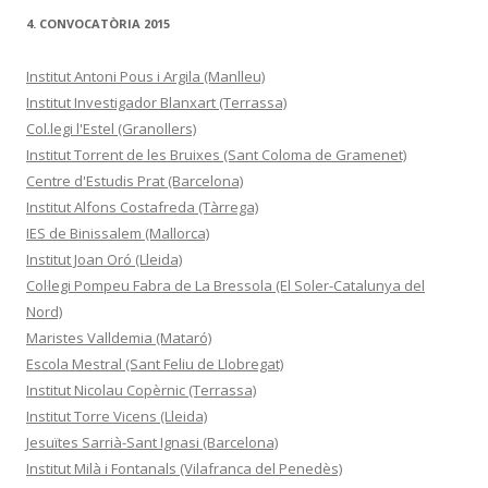
4. CONVOCATÒRIA 2015
Institut Antoni Pous i Argila (Manlleu)
Institut Investigador Blanxart (Terrassa)
Col.legi l'Estel (Granollers)
Institut Torrent de les Bruixes (Sant Coloma de Gramenet)
Centre d'Estudis Prat (Barcelona)
Institut Alfons Costafreda (Tàrrega)
IES de Binissalem (Mallorca)
Institut Joan Oró (Lleida)
Col·legi Pompeu Fabra de La Bressola (El Soler-Catalunya del
Nord)
Maristes Valldemia (Mataró)
Escola Mestral (Sant Feliu de Llobregat)
Institut Nicolau Copèrnic (Terrassa)
Institut Torre Vicens (Lleida)
Jesuïtes Sarrià-Sant Ignasi (Barcelona)
Institut Milà i Fontanals (Vilafranca del Penedès)