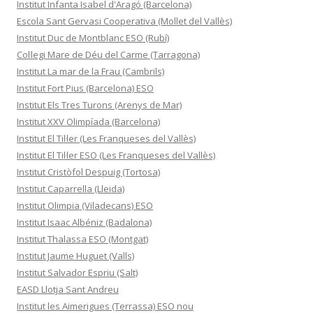
Institut Infanta Isabel d'Aragó (Barcelona)
Escola Sant Gervasi Cooperativa (Mollet del Vallès)
Institut Duc de Montblanc ESO (Rubí)
Col·legi Mare de Déu del Carme (Tarragona)
Institut La mar de la Frau (Cambrils)
Institut Fort Pius (Barcelona) ESO
Institut Els Tres Turons (Arenys de Mar)
Institut XXV Olimpíada (Barcelona)
Institut El Til·ler (Les Franqueses del Vallès)
Institut El Til·ler ESO (Les Franqueses del Vallès)
Institut Cristòfol Despuig (Tortosa)
Institut Caparrella (Lleida)
Institut Olimpia (Viladecans) ESO
Institut Isaac Albéniz (Badalona)
Institut Thalassa ESO (Montgat)
Institut Jaume Huguet (Valls)
Institut Salvador Espriu (Salt)
EASD Llotja Sant Andreu
Institut les Aimerigues (Terrassa) ESO nou