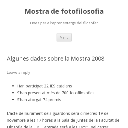
Mostra de fotofilosofia
Eines per a l'aprenentatge del filosofar
Skip
Menu
to
content
Algunes dades sobre la Mostra 2008
Leave a reply
Han participat 22 IES catalans
S’han presentat més de 700 fotofilosofies.
S’han atorgat 74 premis
L’acte de lliurament dels guardons serà dimecres 19 de
novembre a les 17 hores a la Sala de Juntes de la Facultat de
Filosofia de la UB. L’entrada serà a les 16:55 pel carrer