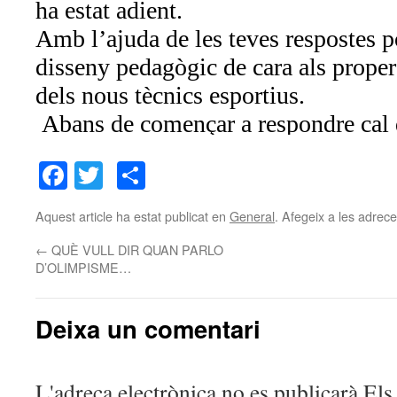
Facebook
Twitter
Comparteix
Aquest article ha estat publicat en
General
. Afegeix a les adreces
←
QUÈ VULL DIR QUAN PARLO
D’OLIMPISME…
Deixa un comentari
L'adreça electrònica no es publicarà
Els 