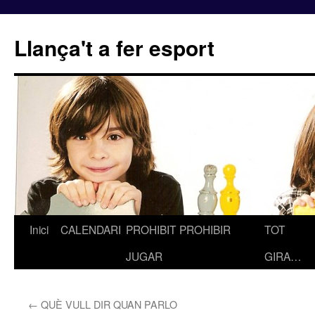
Llança't a fer esport
Inici
CALENDARI
PROHIBIT PROHIBIR
TOT
Vés
JUGAR
GIRA…
al
contingut
←
QUÈ VULL DIR QUAN PARLO