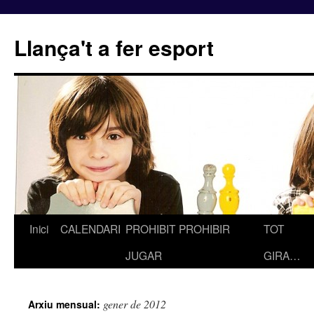
Llança't a fer esport
Inici
CALENDARI
PROHIBIT PROHIBIR
TOT
Vés
JUGAR
GIRA…
al
contingut
gener de 2012
Arxiu mensual: