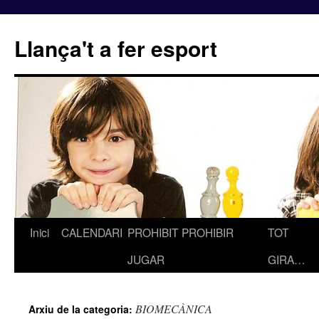
Llança't a fer esport
Inici
CALENDARI
PROHIBIT PROHIBIR
TOT
Vés
JUGAR
GIRA…
al
contingut
BIOMECÀNICA
Arxiu de la categoria: