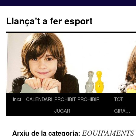
Llança't a fer esport
Inici
CALENDARI
PROHIBIT PROHIBIR
TOT
Vés
JUGAR
GIRA…
al
contingut
EQUIPAMENTS 
Arxiu de la categoria: