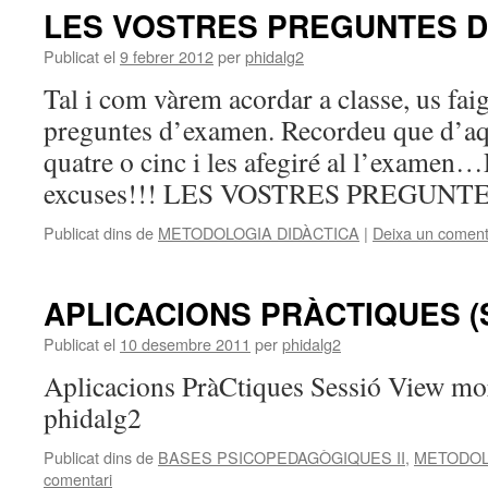
LES VOSTRES PREGUNTES 
Publicat el
9 febrer 2012
per
phidalg2
Tal i com vàrem acordar a classe, us faig
preguntes d’examen. Recordeu que d’aqu
quatre o cinc i les afegiré al l’examen…P
excuses!!! LES VOSTRES PREGUN
Publicat dins de
METODOLOGIA DIDÀCTICA
|
Deixa un coment
APLICACIONS PRÀCTIQUES (
Publicat el
10 desembre 2011
per
phidalg2
Aplicacions PràCtiques Sessió View mo
phidalg2
Publicat dins de
BASES PSICOPEDAGÒGIQUES II
,
METODOL
comentari