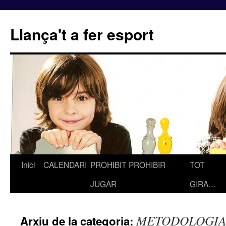
Llança't a fer esport
Inici
CALENDARI
PROHIBIT PROHIBIR
TOT
Vés
JUGAR
GIRA…
al
contingut
METODOLOGIA
Arxiu de la categoria: