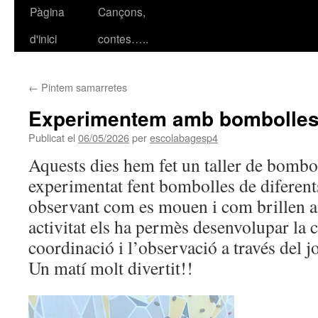
Pàgina
Cançons,
Vés
d'inici
contes…..
al
contingut
←
Pintem samarretes
Experimentem amb bombolle
Publicat el
06/05/2026
per
escolabagesp4
Aquests dies hem fet un taller de bomb
experimentat fent bombolles de diferent
observant com es mouen i com brillen a
activitat els ha permès desenvolupar la cu
coordinació i l’observació a través del j
Un matí molt divertit!!